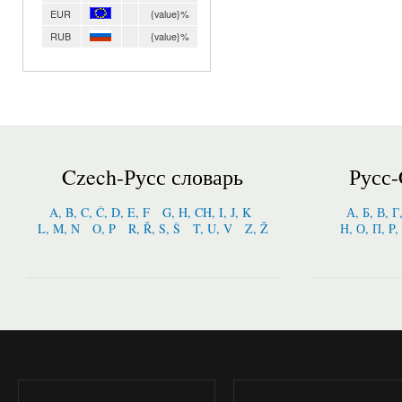
EUR
{value}%
RUB
{value}%
Czech-Русс словарь
Русс-
A, B, C, Č, D, E, F
G, H, CH, I, J, K
А, Б, В, Г
L, M, N
O, P
R, Ř, S, Š
T, U, V
Z, Ž
Н, О, П, P,