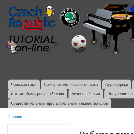
Пер
ос
со
Чешский язык
Самоучитель чешского языка
Аудио-уроки
Главное меню
статьи: Иммиграция в Чехию
Бизнес в Чехии
Получение ви
Существительные, прилагательные, семейства слов
Главная
Вы здесь