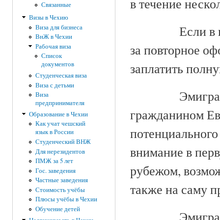
в течение неско
Связанные
Визы в Чехию
Если в
Виза для бизнеса
ВнЖ в Чехии
за повторное о
Рабочая виза
Список
заплатить полну
документов
Студенческая виза
Виза с детьми
Эмигра
Виза
предпринимателя
гражданином Ев
Образование в Чехии
Как учат чешский
потенциального 
язык в России
Студенческий ВНЖ
внимание в перв
Для нерезидентов
ПМЖ за 5 лет
рубежом, возмож
Гос. заведения
Частные заведения
также на саму п
Стоимость учёбы
Плюсы учёбы в Чехии
Обучение детей
Эмигра