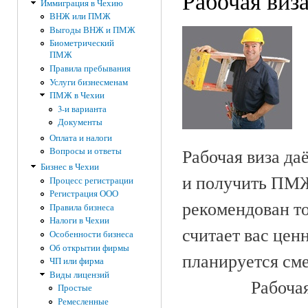
Рабочая виз
Иммиграция в Чехию
ВНЖ или ПМЖ
Выгоды ВНЖ и ПМЖ
Биометрический
ПМЖ
Правила пребывания
Услуги бизнесменам
ПМЖ в Чехии
3-и варианта
Документы
Оплата и налоги
Рабочая виза да
Вопросы и ответы
Бизнес в Чехии
и получить ПМЖ 
Процесс регистрации
Регистрация ООО
рекомендован то
Правила бизнеса
Налоги в Чехии
считает вас цен
Особенности бизнеса
Об открытии фирмы
планируется сме
ЧП или фирма
Виды лицензий
Рабоча
Простые
Ремесленные