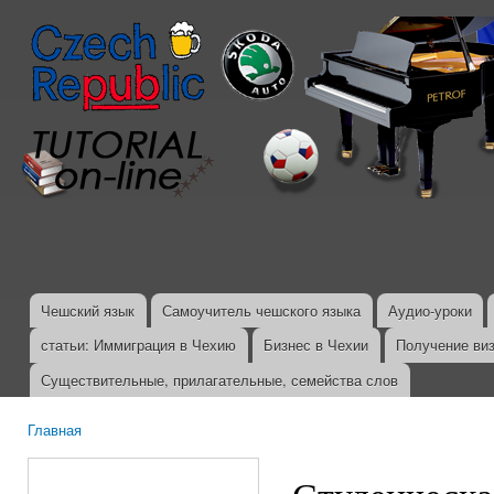
Пер
ос
со
Чешский язык
Самоучитель чешского языка
Аудио-уроки
Главное меню
статьи: Иммиграция в Чехию
Бизнес в Чехии
Получение ви
Существительные, прилагательные, семейства слов
Главная
Вы здесь