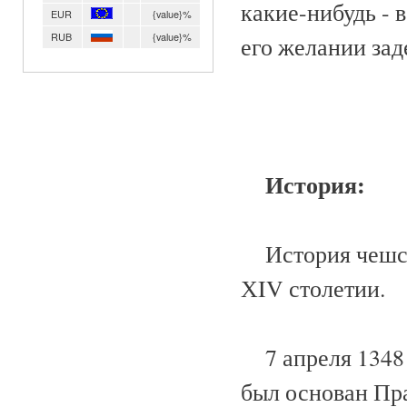
какие-нибудь - 
EUR
{value}%
RUB
{value}%
его желании зад
История:
История чешско
ХIV столетии.
7 апреля 1348 
был основан Пра