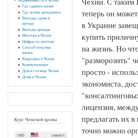
Чехии. С таким 
Недвижимость в Чехии
Где сдавать жильё
теперь он может
Где лучше арендовать
Выгоды сдачи в
в Украине заве
аренду
Выгоды аренды
купить приличну
Ипотека в Чехии
Цифры по ипотеке
на жизнь. Но чт
Способ покупки
жилья
"разморозить" ч
Квартиры в Чехии
Коммунальные
просто - исполь
Дом в столице Чехии
Дома в Чехии
экономиста, дос
"консалтинговых
лицензия, между
предлагать их в
Курс Чешской кроны
точно можно орг
USD
{value}%