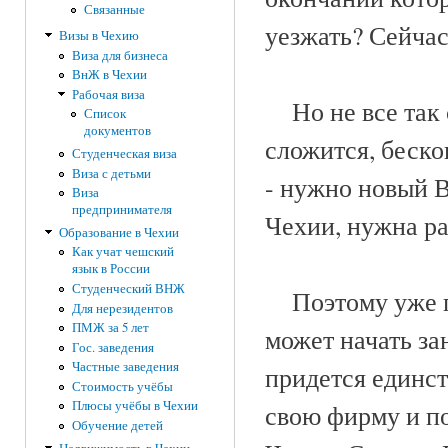
Связанные
уезжать? Сейчас
Визы в Чехию
Виза для бизнеса
ВнЖ в Чехии
Рабочая виза
Но не все так с
Список
документов
сложится, беско
Студенческая виза
Виза с детьми
- нужно новый В
Виза
предпринимателя
Чехии, нужна ра
Образование в Чехии
Как учат чешский
язык в России
Студенческий ВНЖ
Поэтому уже по
Для нерезидентов
ПМЖ за 5 лет
может начать за
Гос. заведения
Частные заведения
придется единс
Стоимость учёбы
Плюсы учёбы в Чехии
свою фирму и п
Обучение детей