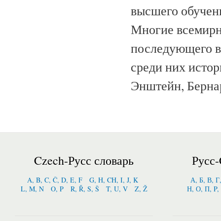
высшего обучени
Многие всемирн
последующего в
среди них истор
Энштейн, Берна
Czech-Русс словарь
Русс-
A, B, C, Č, D, E, F
G, H, CH, I, J, K
А, Б, В, Г
L, M, N
O, P
R, Ř, S, Š
T, U, V
Z, Ž
Н, О, П, P,