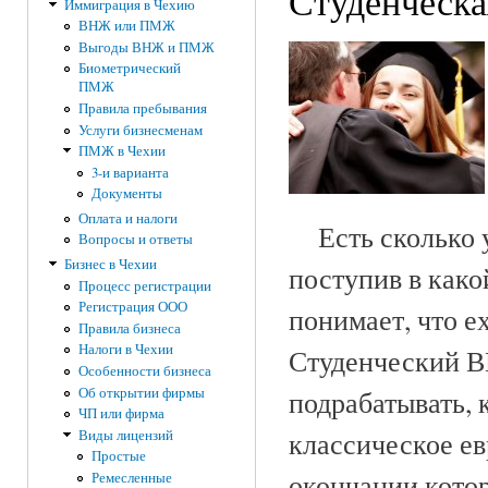
Студенческа
Иммиграция в Чехию
ВНЖ или ПМЖ
Выгоды ВНЖ и ПМЖ
Биометрический
ПМЖ
Правила пребывания
Услуги бизнесменам
ПМЖ в Чехии
3-и варианта
Документы
Оплата и налоги
Есть сколько уг
Вопросы и ответы
Бизнес в Чехии
поступив в како
Процесс регистрации
Регистрация ООО
понимает, что е
Правила бизнеса
Налоги в Чехии
Студенческий В
Особенности бизнеса
Об открытии фирмы
подрабатывать, 
ЧП или фирма
классическое ев
Виды лицензий
Простые
окончании котор
Ремесленные