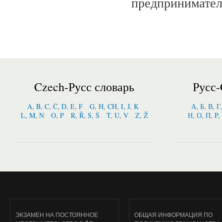
предпринимател
Czech-Русс словарь
Русс-
A, B, C, Č, D, E, F
G, H, CH, I, J, K
А, Б, В, Г
L, M, N
O, P
R, Ř, S, Š
T, U, V
Z, Ž
Н, О, П, P,
ЭКЗАМЕН НА ПОСТОЯННОЕ
ОБЩАЯ ИНФОРМАЦИЯ ПО