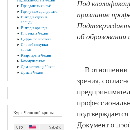
Недвижимость в Чехии
Под квалификац
Где сдавать жильё
Где лучше арендовать
признание профе
Выгоды сдачи в
аренду
Подтверждается
Выгоды аренды
Ипотека в Чехии
об образовании и
Цифры по ипотеке
Способ покупки
жилья
Квартиры в Чехии
Коммунальные
Дом в столице Чехии
В отношении р
Дома в Чехии
зрения, согласн
предпринимател
профессиональн
подтверждается
Курс Чешской кроны
Документ о про
USD
{value}%