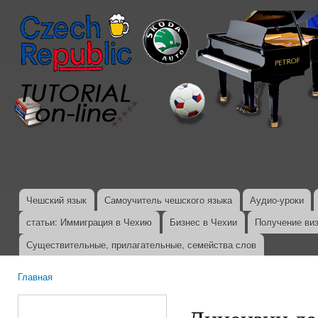
Пер
ос
со
Чешский язык
Самоучитель чешского языка
Аудио-уроки
Главное меню
статьи: Иммиграция в Чехию
Бизнес в Чехии
Получение ви
Существительные, прилагательные, семейства слов
Главная
Вы здесь