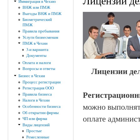
Лицензии де
Иммиграция в Чехию
ВНЖ или ПМЖ
Выгоды ВНЖ и ПМЖ
Биометрический
ПМЖ
Правила пребывания
Услуги бизнесменам
ПМЖ в Чехии
3-и варианта
Документы
Оплата и налоги
Лицензии дел
Вопросы и ответы
Бизнес в Чехии
Процесс регистрации
Регистрация ООО
Регистрацион
Правила бизнеса
Налоги в Чехии
можно выполнят
Особенности бизнеса
Об открытии фирмы
оплате админис
ЧП или фирма
Виды лицензий
Простые
Ремесленные