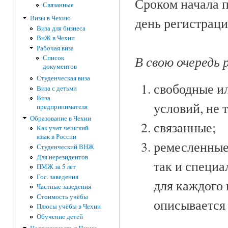
Сроком начала 
Связанные
Визы в Чехию
день регистраци
Виза для бизнеса
ВнЖ в Чехии
Рабочая виза
В свою очередь 
Список
документов
Студенческая виза
свободные и
Виза с детьми
Виза
условий, не 
предпринимателя
Образование в Чехии
связанные;
Как учат чешский
язык в России
ремесленные
Студенческий ВНЖ
Для нерезидентов
так и специ
ПМЖ за 5 лет
Гос. заведения
для каждого
Частные заведения
Стоимость учёбы
описывается 
Плюсы учёбы в Чехии
Обучение детей