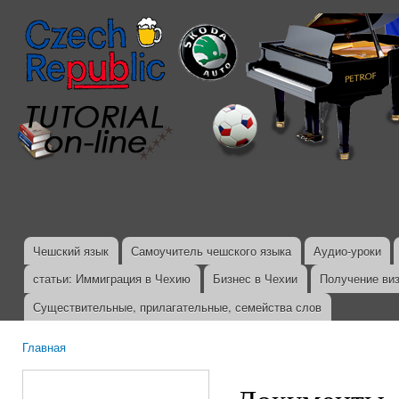
Пер
ос
со
Чешский язык
Самоучитель чешского языка
Аудио-уроки
Главное меню
статьи: Иммиграция в Чехию
Бизнес в Чехии
Получение ви
Существительные, прилагательные, семейства слов
Главная
Вы здесь