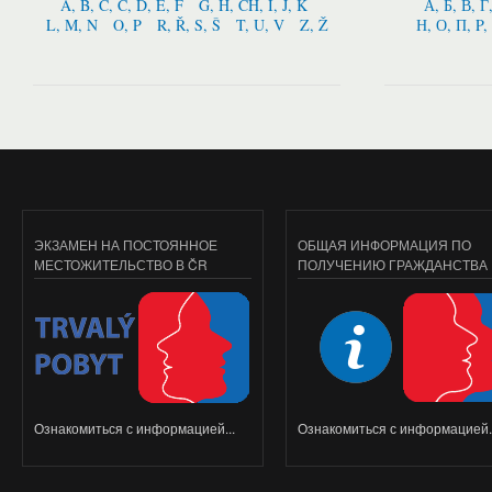
A, B, C, Č, D, E, F
G, H, CH, I, J, K
А, Б, В, Г
L, M, N
O, P
R, Ř, S, Š
T, U, V
Z, Ž
Н, О, П, P,
ЭКЗАМЕН НА ПОСТОЯННОЕ
ОБЩАЯ ИНФОРМАЦИЯ ПО
МЕСТОЖИТЕЛЬСТВО В ČR
ПОЛУЧЕНИЮ ГРАЖДАНСТВА
Ознакомиться с информацией...
Ознакомиться с информацией..