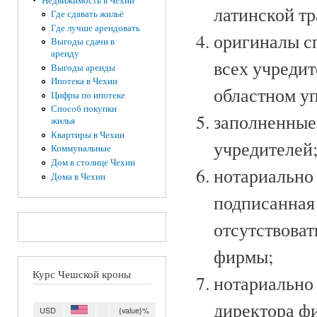
Недвижимость в Чехии
латинской тр
Где сдавать жильё
Где лучше арендовать
оригиналы с
Выгоды сдачи в
аренду
всех учредит
Выгоды аренды
Ипотека в Чехии
областном у
Цифры по ипотеке
Способ покупки
заполненные
жилья
Квартиры в Чехии
учредителей
Коммунальные
Дом в столице Чехии
нотариально 
Дома в Чехии
подписанная
отсутствоват
фирмы;
Курс Чешской кроны
нотариально 
директора ф
USD
{value}%