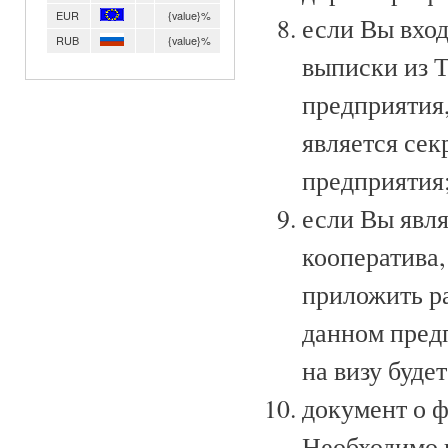
EUR
{value}%
если Вы вход
RUB
{value}%
выписки из Т
предприятия,
является се
предприятия
если Вы явл
кооператива,
приложить р
данном пред
на визу будет
документ о 
Необходимо и