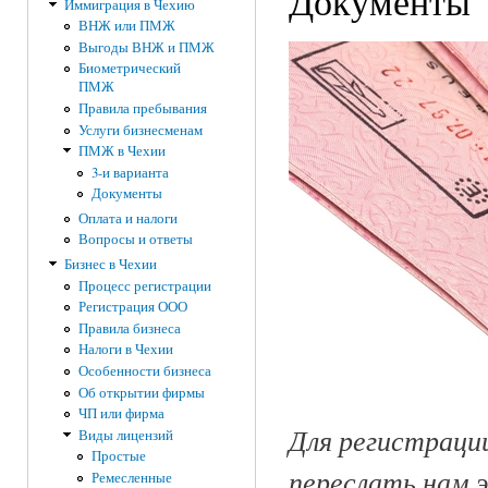
Документы
Иммиграция в Чехию
ВНЖ или ПМЖ
Выгоды ВНЖ и ПМЖ
Биометрический
ПМЖ
Правила пребывания
Услуги бизнесменам
ПМЖ в Чехии
3-и варианта
Документы
Оплата и налоги
Вопросы и ответы
Бизнес в Чехии
Процесс регистрации
Регистрация ООО
Правила бизнеса
Налоги в Чехии
Особенности бизнеса
Об открытии фирмы
ЧП или фирма
Для регистраци
Виды лицензий
Простые
переслать нам 
Ремесленные