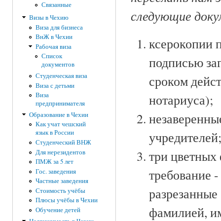
Связанные
следующие док
Визы в Чехию
Виза для бизнеса
ВнЖ в Чехии
ксерокопии 
Рабочая виза
Список
подписью за
документов
Студенческая виза
сроком дейст
Виза с детьми
Виза
нотариуса);
предпринимателя
незаверенны
Образование в Чехии
Как учат чешский
язык в России
учредителей
Студенческий ВНЖ
три цветных 
Для нерезидентов
ПМЖ за 5 лет
требование -
Гос. заведения
Частные заведения
разрезанные 
Стоимость учёбы
Плюсы учёбы в Чехии
фамилией, и
Обучение детей