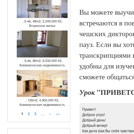
Вы можете выучит
встречаются в п
, 2+kk, 48m2, 2,249,000 Kč,
Вторичное жилье
чешских дикторов
пауз. Если вы хот
транскрипциями 
, 3+kk, 86m2, 6,034,000 Kč,
удобны для изуче
Коммерческая недвижимость
сможете общаться
"ПРИВЕТ
Урок
, 126m2, 4,900,000 Kč,
Коммерческая недвижимость
Привет!
Страницы
2
3
…
››
»»
1
Доброе утро!
Добрый день!
Добрый вечер!
Как дела (как Вы себя чувству