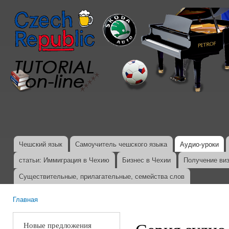
Пер
ос
со
Чешский язык
Самоучитель чешского языка
Аудио-уроки
Главное меню
статьи: Иммиграция в Чехию
Бизнес в Чехии
Получение ви
Существительные, прилагательные, семейства слов
Главная
Вы здесь
Новые предложения