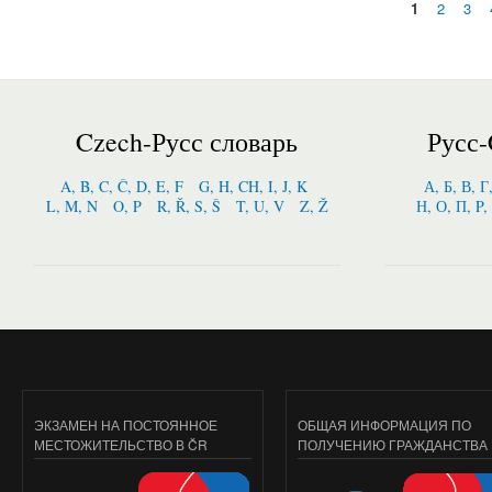
1
2
3
Страницы
Czech-Русс словарь
Русс-
A, B, C, Č, D, E, F
G, H, CH, I, J, K
А, Б, В, Г
L, M, N
O, P
R, Ř, S, Š
T, U, V
Z, Ž
Н, О, П, P,
ЭКЗАМЕН НА ПОСТОЯННОЕ
ОБЩАЯ ИНФОРМАЦИЯ ПО
МЕСТОЖИТЕЛЬСТВО В ČR
ПОЛУЧЕНИЮ ГРАЖДАНСТВА