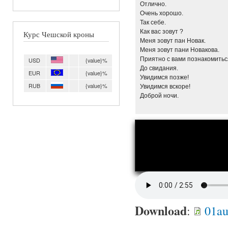
Отлично.
Очень хорошо.
Так себе.
Как вас зовут ?
Курс Чешской кроны
Меня зовут пан Новак.
Меня зовут пани Новакова.
Приятно с вами познакомитьс
USD
{value}%
До свидания.
EUR
{value}%
Увидимся позже!
RUB
{value}%
Увидимся вскоре!
Доброй ночи.
Download
:
01au