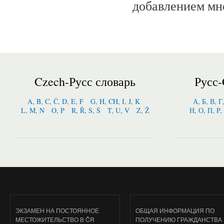
добавлением мн
Czech-Русс словарь
Русс-
A, B, C, Č, D, E, F
G, H, CH, I, J, K
А, Б, В, Г
L, M, N
O, P
R, Ř, S, Š
T, U, V
Z, Ž
Н, О, П, P,
ЭКЗАМЕН НА ПОСТОЯННОЕ
ОБЩАЯ ИНФОРМАЦИЯ ПО
МЕСТОЖИТЕЛЬСТВО В ČR
ПОЛУЧЕНИЮ ГРАЖДАНСТВА