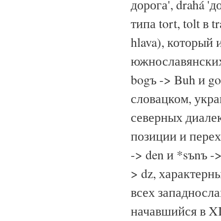
дорога', drahá '
типа tort, tolt в 
hlava), который
южнославянских 
bogъ -> Buh и go
словацком, укра
северных диалек
позиции и перех
-> den и *sъnъ ->
> dz, характерн
всех западносла
начавшийся в XI