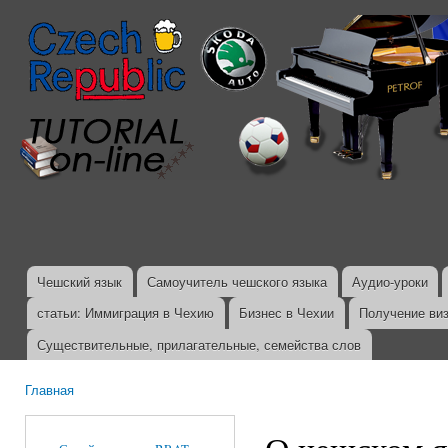
Пер
ос
со
Чешский язык
Самоучитель чешского языка
Аудио-уроки
Главное меню
статьи: Иммиграция в Чехию
Бизнес в Чехии
Получение ви
Существительные, прилагательные, семейства слов
Главная
Вы здесь