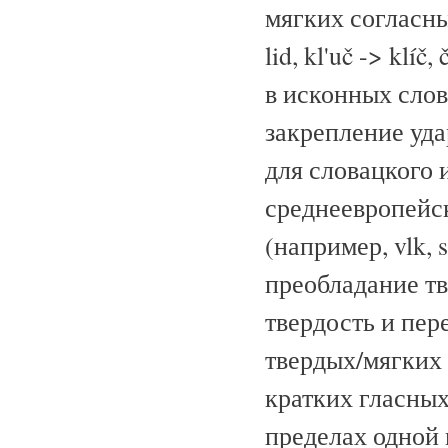
мягких согласных 
lid, kl'uč -> klíč
в исконных словах
закрепление уда
для словацкого 
среднеевропейско
(например, vlk, 
преобладание т
твердость и пер
твердых/мягких с
кратких гласных
пределах одной м