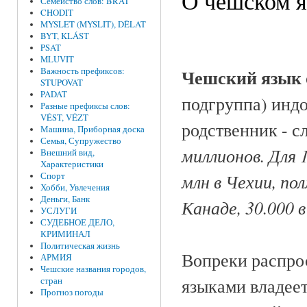
О чешском 
Семейство слов: BRAT
CHODIT
MYSLET (MYSLIT), DĚLAT
BYT, KLÁST
PSAT
MLUVIT
Чешский язык
Важность префиксов:
STUPOVAT
PADAT
подгруппа) инд
Разные префиксы слов:
VÉST, VÉZT
родственник - с
Машина, Приборная доска
Семья, Супружество
миллионов. Для 1
Внешний вид,
Характеристики
млн в Чехии, по
Спорт
Хобби, Увлечения
Деньги, Банк
Канаде, 30.000 
УСЛУГИ
СУДЕБНОЕ ДЕЛО,
КРИМИНАЛ
Политическая жизнь
Вопреки распро
АРМИЯ
Чешские названия городов,
языками владеет
стран
Прогноз погоды