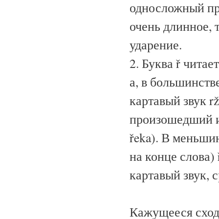
односложный пре
очень длинное, 
ударение.
2. Буква ř читае
а, в большинств
картавый звук r
произошедший из м
řeka). В меньши
на конце слова)
картавый звук, 
Кажущееся сход