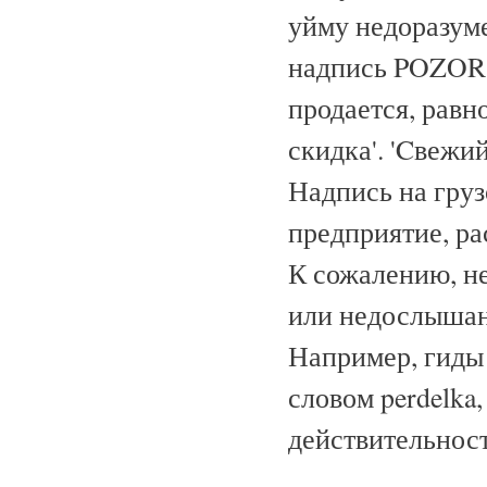
уйму недоразуме
надпись POZOR:
продается, равн
скидка'. 'Cвежий
Надпись на груз
предприятие, ра
К сожалению, н
или недослышан
Например, гиды
словом perdelka,
действительности