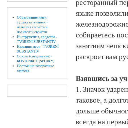
ресторанный пер
языке позволили
Образование имен
железнодорожно
существительных -
названия свойств и
носителей свойств
собираетесь пос
Инструменты, средства -
TVOŘENÍ SUBSTANTIV
занятиям чешски
Названия мест - TVOŘENÍ
SUBSTANTIV
раскроет вам ру
Союзы (соединение) -
KONJUNKCE (SPOJKY)
Постоянно возвратные
глаголы
Взявшись за уч
1. Значок ударе
таковое, а долго
дольше обычног
всегда на первы