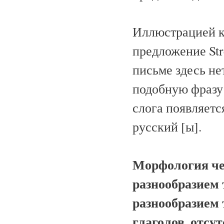
Иллюстрацией к 
предложение Strč
письме здесь не
подобную фразу 
слога появляет
русский [ы].
Морфология че
разнообразием
разнообразием
глаголов, отс