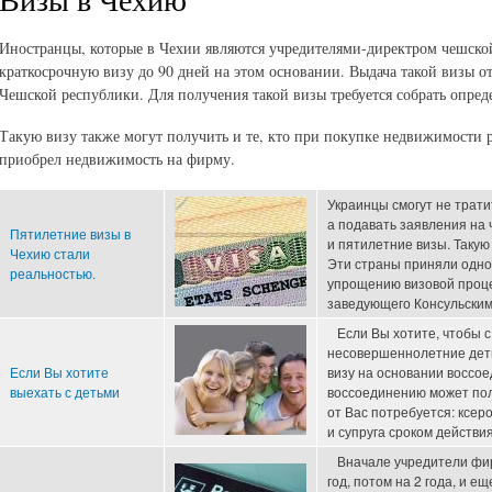
Иностранцы, которые в Чехии являются учредителями-директром чешско
краткосрочную визу до 90 дней на этом основании. Выдача такой визы о
Чешской республики. Для получения такой визы требуется собрать опред
Такую визу также могут получить и те, кто при покупке недвижимости 
приобрел недвижимость на фирму.
Украинцы смогут не трати
а подавать заявления на 
Пятилетние визы в
и пятилетние визы. Такую
Чехию стали
Эти страны приняли одн
реальностью.
упрощению визовой проце
заведующего Консульским
Если Вы хотите, чтобы с
несовершеннолетние дети
Если Вы хотите
визу на основании воссое
выехать с детьми
воссоединению может полу
от Вас потребуется: ксер
и супруга сроком действия
Вначале учредители фирм
год, потом на 2 года, и е