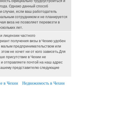
жность официально трудоустроиться и
года. Однако данный способ
м случае, если ваш работодатель
икальным сотрудником и не планируется
чая виза не позволяет перевезти в
скольких лет.
ии лицензии частного
иант получения визы в Чехию удобен
ся малым предпринимательством или
 этом не хочет ни от кого зависеть.Для
ше присутствие в Чехии не
 и отправляете почтой на наш адрес
 нашему представителю следующие
е в Чехии
Недвижимость в Чехии