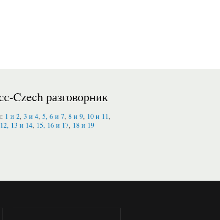
сс-Czech разговорник
и:
1 и 2
,
3 и 4
,
5, 6 и 7
,
8 и 9
,
10 и 11
,
12, 13 и 14
,
15, 16 и 17
,
18 и 19