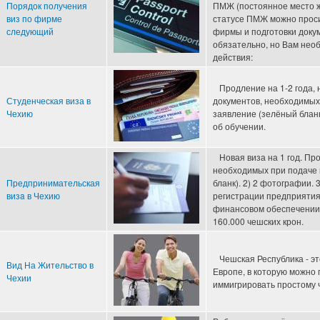
Порядок получения
ПМЖ (постоянное место ж
виз по фирме
статусе ПМЖ можно проси
следующий
фирмы и подготовки доку
обязательно, но Вам не
действия:
Продление на 1-2 года, н
Студенческая виза в
документов, необходимых 
Чехию
заявление (зелёный бланк
об обучении.
Новая виза на 1 год. Про
необходимых при подаче н
Предпринимательская
бланк). 2) 2 фотографии. 
визa в Чехию
регистрации предприятия 
финансовом обеспечении
160.000 чешских крон.
Чешская Республика - эт
Вид На Жительство в
Европе, в которую можно
Чехии
иммигрировать простому 