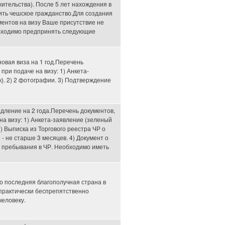
ительства). После 5 лет нахождения в
ть чешское гражданство.Для создания
ментов на визу Ваше присутствие не
обходимо предпринять следующие
овая виза на 1 год.Перечень
при подаче на визу: 1) Анкета-
). 2) 2 фотографии. 3) Подтверждение
дление на 2 года.Перечень документов,
а визу: 1) Анкета-заявление (зеленый
3) Выписка из Торгового реестра ЧР о
- не старше 3 месяцев. 4) Документ о
 пребывания в ЧР. Необходимо иметь
о последняя благополучная страна в
 практически беспрепятственно
человеку.