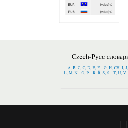
EUR
{value}%
RUB
{value}%
Czech-Русс словар
A, B, C, Č, D, E, F
G, H, CH, I, J
L, M, N
O, P
R, Ř, S, Š
T, U, V