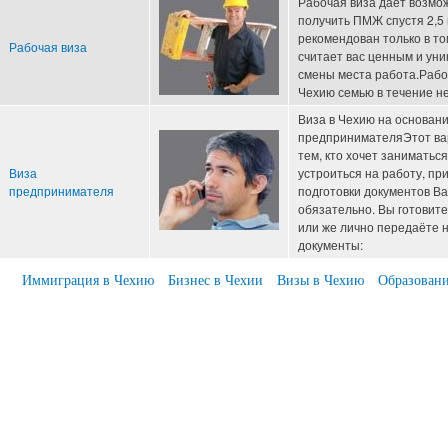
Рабочая виза даёт возмо
получить ПМЖ спустя 2,5 
рекомендован только в то
Рабочая виза
считает вас ценным и ун
смены места работа.Рабо
Чехию семью в течение не
Виза в Чехию на основан
предпринимателяЭтот вар
тем, кто хочет занимать
Виза
устроиться на работу, при
предпринимателя
подготовки документов Ва
обязательно. Вы готовите
или же лично передаёте
документы:
Иммиграция в Чехию
Бизнес в Чехии
Визы в Чехию
Образовани