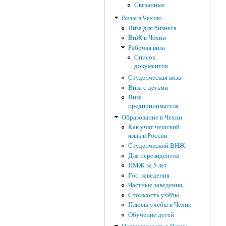
Связанные
Визы в Чехию
Виза для бизнеса
ВнЖ в Чехии
Рабочая виза
Список
документов
Студенческая виза
Виза с детьми
Виза
предпринимателя
Образование в Чехии
Как учат чешский
язык в России
Студенческий ВНЖ
Для нерезидентов
ПМЖ за 5 лет
Гос. заведения
Частные заведения
Стоимость учёбы
Плюсы учёбы в Чехии
Обучение детей