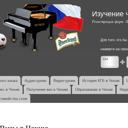
Перейти к
основному
Изучение 
содержанию
Регистрация фирм. 
Для того, что б
нажмите на свое
ого языка
Аудио-уроки
Видео-уроки
История КГБ в Чехии
нес в Чехии
Получение виз в Чехию
Образование в Чехии
Недв
семейства слов
Визы в Чехию