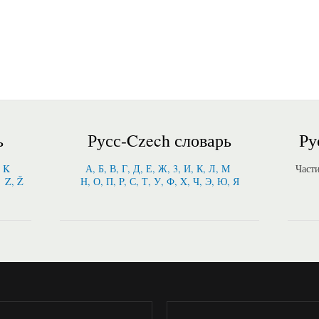
ь
Русс-Czech словарь
Ру
, K
А, Б, В, Г, Д, Е, Ж, 3, И, К, Л, M
Част
Z, Ž
Н, О, П, P, С, Т, У, Ф, X, Ч, Э, Ю, Я