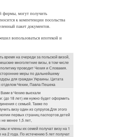
й фирмы, могут получить
тносится к компетенции посольства
еленный пакет документов.
решил вопользоваться ипотекой и
ть время на очереди за польской визой,
чешские многолетние визы, в том числе
 политику проводит Чехия и Словакия.
осторонние меры по дальнейшему
дуры для граждан Украины. Цитата
 отделом Чехии, Павла Пешека
 Вами в Чехию выехали
: (до 18 лет) им нужно будет оформить
динения с семьей. Также по
чить визу один из супругов.Для этого
окопии первых страниц паспортов детей
 не менее 1,5 лет,
ы и члены их семей получат визу на 1
ще на 2 года. По истечению 5 лет получат