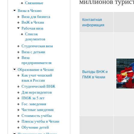
миллионов турист
Связанные
Визы в Чехию
Виза для бизнеса
Контактная
ВнЖ в Чехии
информация
Рабочая виза
Список
документов
Студенческая виза
Виза с детьми
Виза
предпринимателя
Образование в Чехии
Выгоды ВНЖ и
Как учат чешский
ПМЖ в Чехии
язык в России
Студенческий ВНЖ
Для нерезидентов
ПМЖ за 5 лет
Гос. заведения
Частные заведения
Стоимость учёбы
Плюсы учёбы в Чехии
Обучение детей