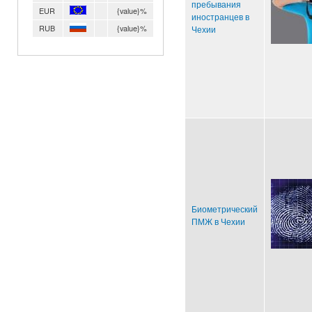
пребывания
EUR
{value}%
иностранцев в
RUB
{value}%
Чехии
Биометрический
ПМЖ в Чехии