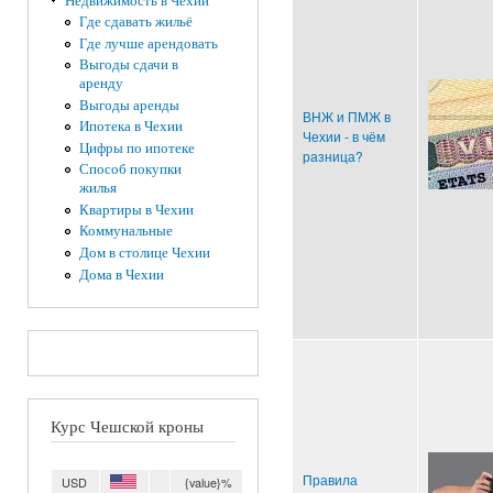
Недвижимость в Чехии
Где сдавать жильё
Где лучше арендовать
Выгоды сдачи в
аренду
Выгоды аренды
ВНЖ и ПМЖ в
Ипотека в Чехии
Чехии - в чём
Цифры по ипотеке
разница?
Способ покупки
жилья
Квартиры в Чехии
Коммунальные
Дом в столице Чехии
Дома в Чехии
Курс Чешской кроны
Правила
USD
{value}%