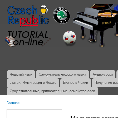
Пер
ос
со
Чешский язык
Самоучитель чешского языка
Аудио-уроки
Главное меню
статьи: Иммиграция в Чехию
Бизнес в Чехии
Получение ви
Существительные, прилагательные, семейства слов
Главная
Вы здесь