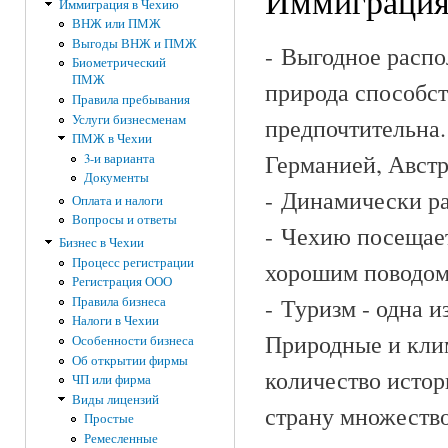
Иммиграция
Иммиграция в Чехию
ВНЖ или ПМЖ
Выгоды ВНЖ и ПМЖ
- Выгодное распо
Биометрический
ПМЖ
природа способст
Правила пребывания
Услуги бизнесменам
предпочтительна.
ПМЖ в Чехии
Германией, Австр
3-и варианта
Документы
- Динамически р
Оплата и налоги
Вопросы и ответы
- Чехию посещает
Бизнес в Чехии
Процесс регистрации
хорошим поводом 
Регистрация ООО
- Туризм - одна 
Правила бизнеса
Налоги в Чехии
Природные и клим
Особенности бизнеса
Об открытии фирмы
количество истор
ЧП или фирма
Виды лицензий
страну множество
Простые
Ремесленные