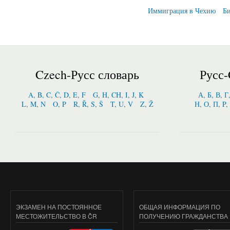
Страницы
Иммиграция в Чехию
Би
Czech-Русс словарь
Русс-
A, B, C, Č, D, E, F
G, H, CH, I, J, K
А, Б, В, Г
L, M, N
O, P
R, Ř, S, Š
T, U, V
Z, Ž
Н, О, П, P,
ЭКЗАМЕН НА ПОСТОЯННОЕ
ОБЩАЯ ИНФОРМАЦИЯ ПО
МЕСТОЖИТЕЛЬСТВО В ČR
ПОЛУЧЕНИЮ ГРАЖДАНСТВА