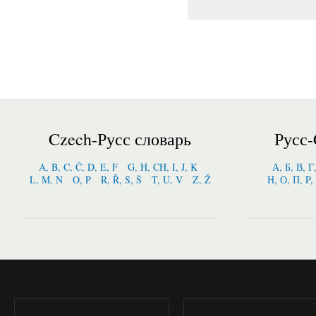
Czech-Русс словарь
Русс-
A, B, C, Č, D, E, F
G, H, CH, I, J, K
А, Б, В, Г
L, M, N
O, P
R, Ř, S, Š
T, U, V
Z, Ž
Н, О, П, P,