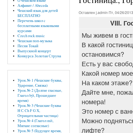
О чешском языке
Алфавит / Abeceda
Чешский язык для детей
Оставлен
j.admin
Пт, 04/26/2013
БЕСПЛАТНО
Перечень школ c
VIII.
Го
бесплатными языковыми
курсами
Мы живем в гос
Czech rock music
Чешская поп-музыка
В какой гостини
Песня Токай
Выпускной концерт
остановимся?
Конкурса Золотая Струна
Есть у вас сво
Какой номер мо
На каком этаже
Урок № 1 (Чешские буквы,
Ударение, Связка)
Дайте мне, пожа
Урок № 2 (Долгие гласные,
Глагол být, Прошедшее
номера!
время)
Урок № 3 (Чешские буквы
Это номер с ван
H С Ch F G X,
Отрицательная частица)
Можно подняться
Урок № 4 (Глагол mít,
Мягкие согласные)
лифте?
Урок № 5 (Будущее время,