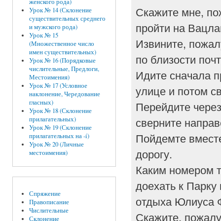
женского рода)
Скажите мне, по
Урок № 14 (Склонение
существительных среднего
пройти на Вацл
и мужского рода)
Урок № 15
Извините, пожалу
(Множественное число
имен существительных)
по близости поч
Урок № 16 (Порядковые
числительные, Предлоги,
Идите сначала п
Местоимения)
Урок № 17 (Условное
улице и потом с
наклонение, Чередование
гласных)
Перейдите через
Урок № 18 (Склонение
сверните направ
прилагательных)
Урок № 19 (Склонение
Пойдемте вместе
прилагательных на -í)
Урок № 20 (Личные
дорогу.
местоимения)
Каким номером т
доехать к Парку 
Спряжение
отдыха Юлиуса 
Правописание
Числительные
Скажите, пожалу
Склонение