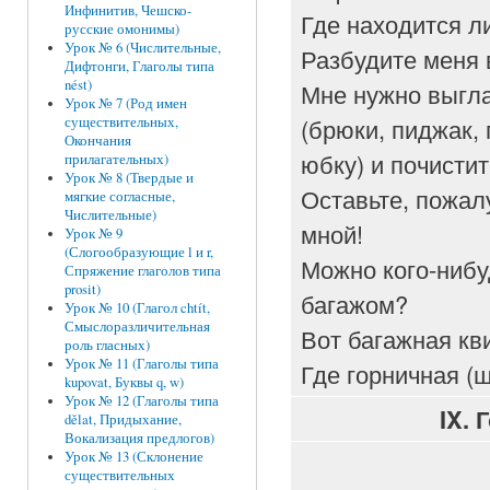
Инфинитив, Чешско-
Где находится л
русские омонимы)
Урок № 6 (Числительные,
Разбудите меня в
Дифтонги, Глаголы типа
nést)
Мне нужно выгл
Урок № 7 (Род имен
(брюки, пиджак, 
существительных,
Окончания
юбку) и почистит
прилагательных)
Урок № 8 (Твердые и
Оставьте, пожал
мягкие согласные,
Числительные)
мной!
Урок № 9
(Слогообразующие l и r,
Можно кого-нибу
Спряжение глаголов типа
prosit)
багажом?
Урок № 10 (Глагол chtít,
Смыслоразличительная
Вот багажная кв
роль гласных)
Урок № 11 (Глаголы типа
Где горничная (
kupovat, Буквы q, w)
Урок № 12 (Глаголы типа
IX. 
dělat, Придыхание,
Вокализация предлогов)
Урок № 13 (Склонение
существительных