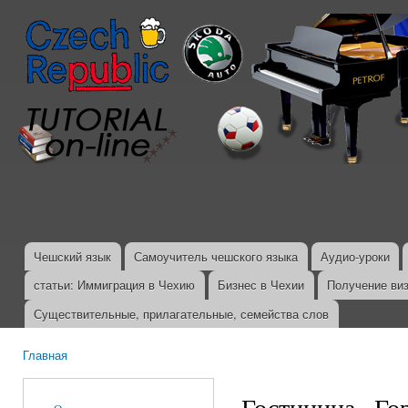
Пер
ос
со
Чешский язык
Самоучитель чешского языка
Аудио-уроки
Главное меню
статьи: Иммиграция в Чехию
Бизнес в Чехии
Получение ви
Существительные, прилагательные, семейства слов
Главная
Вы здесь
Гостиница., Го