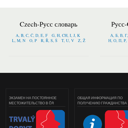
Czech-Русс словарь
Русс-
A, B, C, Č, D, E, F
G, H, CH, I, J, K
А, Б, В, Г
L, M, N
O, P
R, Ř, S, Š
T, U, V
Z, Ž
Н, О, П, P,
ЭКЗАМЕН НА ПОСТОЯННОЕ
ОБЩАЯ ИНФОРМАЦИЯ ПО
МЕСТОЖИТЕЛЬСТВО В ČR
ПОЛУЧЕНИЮ ГРАЖДАНСТВА