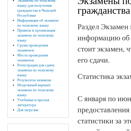
Экзамены по
Экзамены по чешскому
языку для получения
гражданства
гражданства в Чешской
Республике
Информация об экзамене
Раздел Экзамен
по чешскому языку
Правила и организация
информацию об э
экзамена по чешскому
языку
Сроки проведения
стоит экзамен, 
экзаменов
Места проведения
его сдачи.
экзаменов
Регистрация для сдачи
экзамена по чешскому
Статистика экза
языку
Результаты экзамена
Модельный вариант
экзамена по чешскому
языку
С января по июн
Учебники и прочая
литература
предоставления
Для загрузки
статистики за э