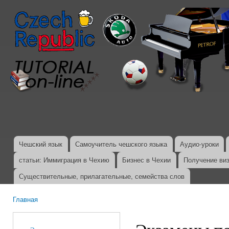
Пер
ос
со
Чешский язык
Самоучитель чешского языка
Аудио-уроки
Главное меню
статьи: Иммиграция в Чехию
Бизнес в Чехии
Получение ви
Существительные, прилагательные, семейства слов
Главная
Вы здесь