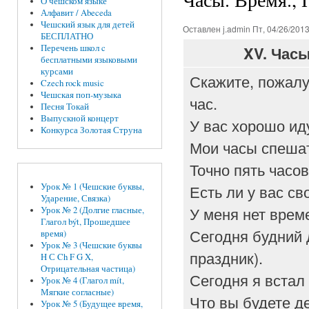
О чешском языке
Алфавит / Abeceda
Чешский язык для детей
Оставлен
j.admin
Пт, 04/26/2013
БЕСПЛАТНО
Перечень школ c
XV.
Часы
бесплатными языковыми
курсами
Скажите, пожалу
Czech rock music
Чешская поп-музыка
час.
Песня Токай
Выпускной концерт
У вас хорошо ид
Конкурса Золотая Струна
Мои часы спешат
Точно пять часов
Есть ли у вас с
Урок № 1 (Чешские буквы,
Ударение, Связка)
У меня нет врем
Урок № 2 (Долгие гласные,
Глагол být, Прошедшее
Сегодня будний 
время)
Урок № 3 (Чешские буквы
праздник).
H С Ch F G X,
Отрицательная частица)
Сегодня я встал
Урок № 4 (Глагол mít,
Мягкие согласные)
Что вы будете д
Урок № 5 (Будущее время,