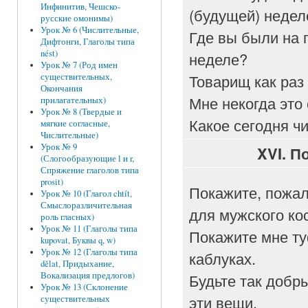
Инфинитив, Чешско-
(будущей) недел
русские омонимы)
Урок № 6 (Числительные,
Где вы были на
Дифтонги, Глаголы типа
nést)
неделе?
Урок № 7 (Род имен
Товарищ как раз
существительных,
Окончания
Мне некогда это 
прилагательных)
Урок № 8 (Твердые и
Какое сегодня ч
мягкие согласные,
Числительные)
Урок № 9
XVI.
По
(Слогообразующие l и r,
Спряжение глаголов типа
prosit)
Покажите, пожал
Урок № 10 (Глагол chtít,
Смыслоразличительная
для мужского ко
роль гласных)
Урок № 11 (Глаголы типа
Покажите мне ту
kupovat, Буквы q, w)
Урок № 12 (Глаголы типа
каблуках.
dělat, Придыхание,
Будьте так добры
Вокализация предлогов)
Урок № 13 (Склонение
эти вещи.
существительных