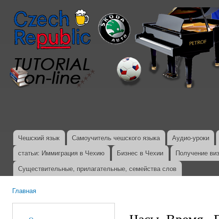
Пер
ос
со
Чешский язык
Самоучитель чешского языка
Аудио-уроки
Главное меню
статьи: Иммиграция в Чехию
Бизнес в Чехии
Получение ви
Существительные, прилагательные, семейства слов
Главная
Вы здесь
Часы. Время., 