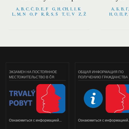
A, B, C, Č, D, E, F
G, H, CH, I, J, K
А, Б, В, Г
L, M, N
O, P
R, Ř, S, Š
T, U, V
Z, Ž
Н, О, П, P,
ЭКЗАМЕН НА ПОСТОЯННОЕ
ОБЩАЯ ИНФОРМАЦИЯ ПО
МЕСТОЖИТЕЛЬСТВО В ČR
ПОЛУЧЕНИЮ ГРАЖДАНСТВА
Ознакомиться с информацией...
Ознакомиться с информацией..