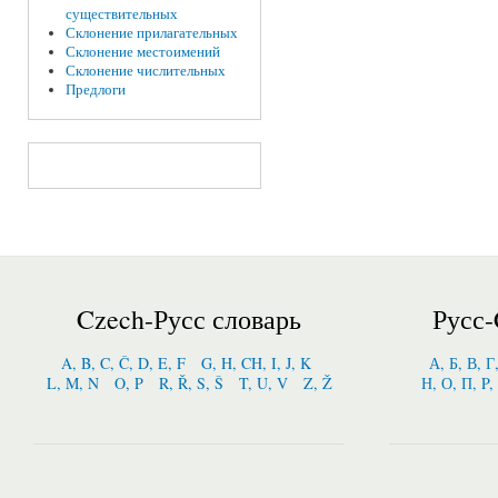
существительных
Склонение прилагательных
Склонение местоимений
Склонение числительных
Предлоги
Czech-Русс словарь
Русс-
A, B, C, Č, D, E, F
G, H, CH, I, J, K
А, Б, В, Г
L, M, N
O, P
R, Ř, S, Š
T, U, V
Z, Ž
Н, О, П, P,