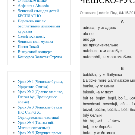
О чешском языке
Алфавит / Abeceda
Чешский язык для детей
Оставлен
j.admin
Пнд, 04/15/201
БЕСПЛАТНО
Перечень школ c
А
бесплатными языковыми
adresa, -у
адрес
ж
курсами
ale но
Czech rock music
ano да
Чешская поп-музыка
asi приблизительно
Песня Токай
autobus, -u
автобус
м
Выпускной концерт
automobil, -u
автомобиль
м
Конкурса Золотая Струна
В
babička, -у ж бабушка
Baltické moře Балтийское м
Урок № 1 (Чешские буквы,
banka, -у
банка
ж
Ударение, Связка)
básník, -а
поэт
м
Урок № 2 (Долгие гласные,
Глагол být, Прошедшее
bát se, bojím, bojíš, bojí... 
время)
besedovat, beseduji, -eš .. .-
Урок № 3 (Чешские буквы
běžet, běžím, běžíš... běží 
H С Ch F G X,
bílý белый
Отрицательная частица)
bít, biji, -eš .. .-í бить
Урок № 4 (Глагол mít,
boj, -e
борьба
м
Мягкие согласные)
bota, -y
ботинок
ж
Урок № 5 (Будущее время,