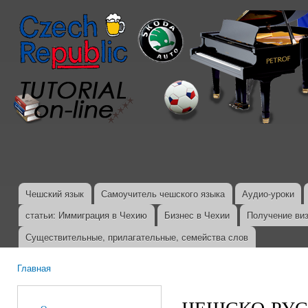
Пер
ос
со
Чешский язык
Самоучитель чешского языка
Аудио-уроки
Главное меню
статьи: Иммиграция в Чехию
Бизнес в Чехии
Получение ви
Существительные, прилагательные, семейства слов
Главная
Вы здесь
ЧЕШСКО-РУССК