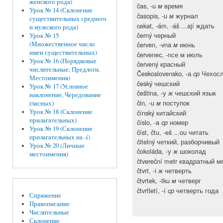
женского рода)
čas, -u
время
м
Урок № 14 (Склонение
časopis, -u
журнал
м
существительных среднего
cekat, -ám, -áš ...ají ждать
и мужского рода)
černý черный
Урок № 15
červen, -vna
июнь
(Множественное число
м
имен существительных)
červenec, -nсе м июль
Урок № 16 (Порядковые
červený красный
числительные, Предлоги,
Československo, -а
Чехосл
cp
Местоимения)
český чешский
Урок № 17 (Условное
čeština, -у
чешский язык
ж
наклонение, Чередование
čin, -u
поступок
м
гласных)
Урок № 18 (Склонение
čínský китайский
прилагательных)
číslo, -a
номер
cp
Урок № 19 (Склонение
číst, čtu, -eš ...ou читать
прилагательных на -í)
čitelný четкий, разборчивый
Урок № 20 (Личные
čokoláda, -у
шоколад
ж
местоимения)
čtvereční metr квадратный м
čtvrt, -i
четверть
ж
čtvrtek, -tku
четверг
м
čtvrtletí, -í
четверть года
cp
Спряжение
Правописание
Числительные
Склонение