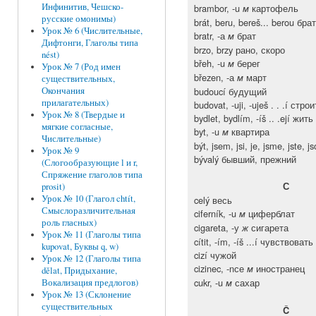
Инфинитив, Чешско-
brambor, -u
картофель
м
русские омонимы)
brát, beru, bereš... berou бра
Урок № 6 (Числительные,
bratr, -а
брат
м
Дифтонги, Глаголы типа
brzo, brzy рано, скоро
nést)
břeh, -u
берег
м
Урок № 7 (Род имен
březen, -а
март
м
существительных,
budoucí будущий
Окончания
прилагательных)
budovat, -uji, -uješ . . .í строи
Урок № 8 (Твердые и
bydlet, bydlím, -íš .. .ejí жить
мягкие согласные,
byt, -u
квартира
м
Числительные)
být, jsem, jsi, je, jsme, jste, 
Урок № 9
bývalý бывший, прежний
(Слогообразующие l и r,
Спряжение глаголов типа
С
prosit)
Урок № 10 (Глагол chtít,
celý весь
Смыслоразличительная
ciferník, -u
циферблат
м
роль гласных)
cigareta, -у
сигарета
ж
Урок № 11 (Глаголы типа
cítit, -ím, -íš ...í чувствовать
kupovat, Буквы q, w)
cizí чужой
Урок № 12 (Глаголы типа
cizinec, -nсе
иностранец
м
dělat, Придыхание,
cukr, -u
сахар
м
Вокализация предлогов)
Урок № 13 (Склонение
существительных
Č