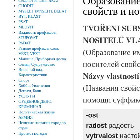
Образование
Семейство слов: BRAT
CHODIT
свойств и н
MYSLET (MYSLIT), DĚLAT
BYT, KLÁST
PSAT
TVOŘENI SUB
MLUVIT
Важность префиксов:
NOSITELŮ VL
STUPOVAT
PADAT
Разные префиксы слов:
(Образование им
VÉST, VÉZT
Машина, Приборная доска
носителей свойс
Семья, Супружество
Внешний вид,
Názvy vlastností 
Характеристики
Спорт
(Названия свойс
Хобби, Увлечения
Деньги, Банк
УСЛУГИ
помощи суффикс
СУДЕБНОЕ ДЕЛО,
КРИМИНАЛ
Политическая жизнь
-
os
t
АРМИЯ
Чешские названия городов,
radost
радость
стран
Прогноз погоды
vytrvalost
насто