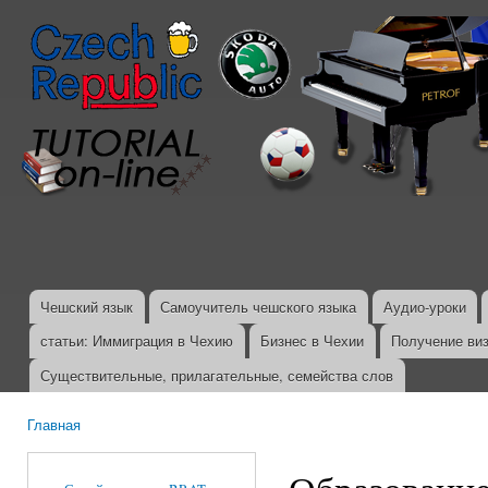
Пер
ос
со
Чешский язык
Самоучитель чешского языка
Аудио-уроки
Главное меню
статьи: Иммиграция в Чехию
Бизнес в Чехии
Получение ви
Существительные, прилагательные, семейства слов
Главная
Вы здесь