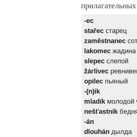
прилагательных
-ес
stařec
старец
zaměstnanec
сот
lakomec
жадина
slepec
слепой
žárlivec
ревниве
opilec
пьяный
-(n)ik
mladík
молодой 
nešťastník
бедня
-án
dlouhán
дылда