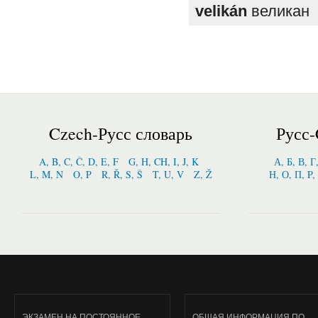
velikán
великан
Czech-Русс словарь
Русс-
A, B, C, Č, D, E, F
G, H, CH, I, J, K
А, Б, В, Г
L, M, N
O, P
R, Ř, S, Š
T, U, V
Z, Ž
Н, О, П, P,
ЭКЗАМЕН НА ПОСТОЯННОЕ
ОБЩАЯ ИНФОРМАЦИЯ ПО