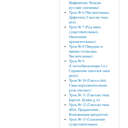
Инфинитив, Чешско-
русские омонимы)
Урок № 6 (Числительные,
Дифтонги, Глаголы типа
nést)
Урок № 7 (Род имен
существительных,
Окончания
прилагательных)
Урок № 8 (Твердые и
мягкие согласные,
Числительные)
Урок № 9
(Слогообразующие l и r,
Спряжение глаголов типа
prosit)
Урок № 10 (Глагол chtít,
Смыслоразличительная
роль гласных)
Урок № 11 (Глаголы типа
kupovat, Буквы q, w)
Урок № 12 (Глаголы типа
dělat, Придыхание,
Вокализация предлогов)
Урок № 13 (Склонение
существительных