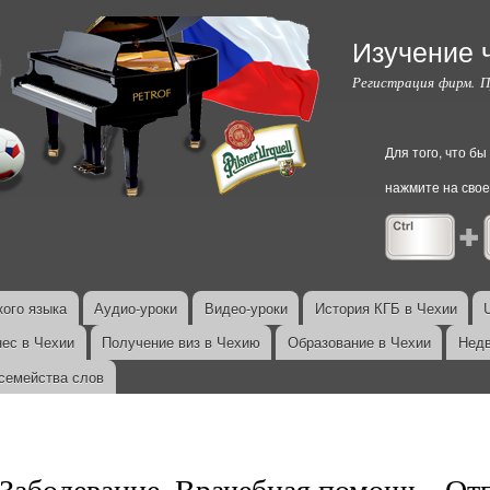
Перейти к
основному
Изучение 
содержанию
Регистрация фирм. 
Для того, что б
нажмите на свое
ого языка
Аудио-уроки
Видео-уроки
История КГБ в Чехии
нес в Чехии
Получение виз в Чехию
Образование в Чехии
Недв
семейства слов
Заболевание. Врачебная помощь., Отп