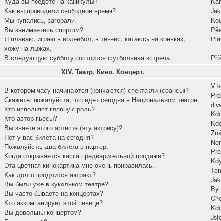
Куда вы поедете на каникулы?
Kam
Как вы проводили свободное время?
Jak 
Мы купались, загорали.
Kou
Вы занимаетесь спортом?
Pěs
Я плаваю, играю в волейбол, в теннис, катаюсь на коньках,
Plav
хожу на лыжах.
В следующую субботу состоится футбольная встреча.
Pří
XIV.
Театр. Кино. Концерт.
V k
В котором часу начинаются (кончаются) спектакли (сеансы)?
Pro
Скажите, пожалуйста, что идет сегодня в Национальном театре.
div
Кто исполняет главную роль?
Kdo
Кто автор пьесы?
Kdo
Вы знаете этого артиста (эту актрису)?
Zná
Нет у вас билета на сегодня?
Nem
Пожалуйста, два билета в партер.
Pro
Когда открывается касса предварительной продажи?
Kdy
Эта цветная кинокартина мне очень понравилась.
Ten
Как долго продлится антракт?
Jak
Вы были уже в кукольном театре?
Byl
Вы часто бываете на концертах?
Cho
Кто аккомпанирует этой певице?
Kdo
Вы довольны концертом?
Jst