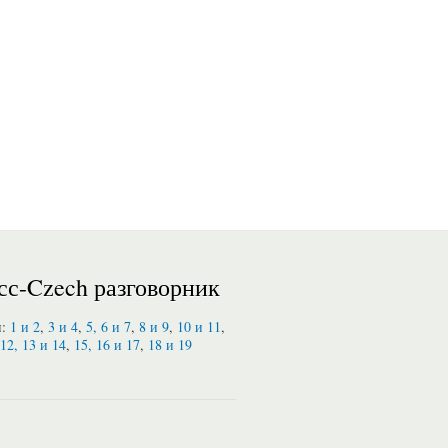
сс-Czech разговорник
и:
1 и 2
,
3 и 4
,
5, 6 и 7
,
8 и 9
,
10 и 11
,
12, 13 и 14
,
15, 16 и 17
,
18 и 19