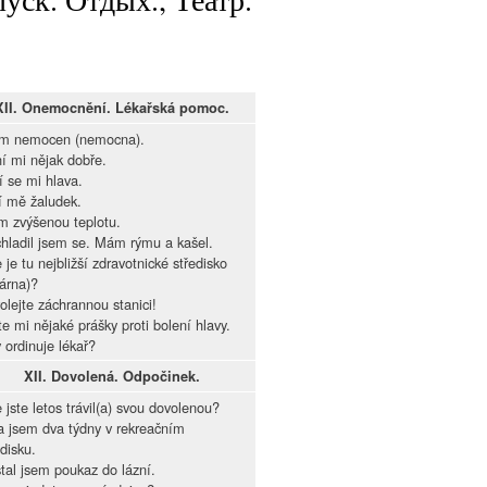
XII. Onemocnění. Lékařská pomoc.
m nemocen (nemocna).
í mi nějak dobře.
í se mi hlava.
í mě žaludek.
 zvýšenou teplotu.
hladil jsem se. Mám rýmu a kašel.
 je tu nejbližší zdravotnické středisko
kárna)?
olejte záchrannou stanici!
te mi nějaké prášky proti bolení hlavy.
 ordinuje lékař?
XII. Dovolená. Odpočinek.
 jste letos trávil(a) svou dovolenou?
a jsem dva týdny v rekreačním
edisku.
tal jsem poukaz do lázní.