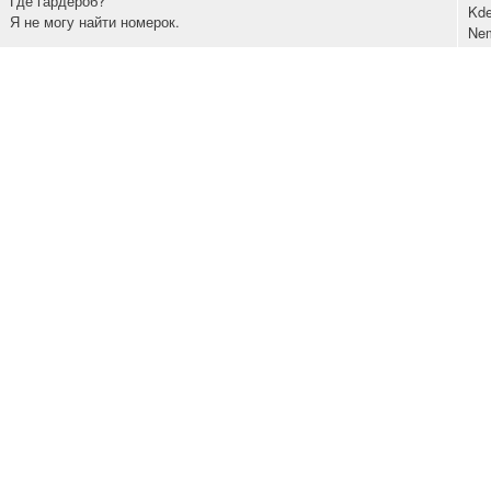
Где гардероб?
Kde
Я не могу найти номерок.
Nem