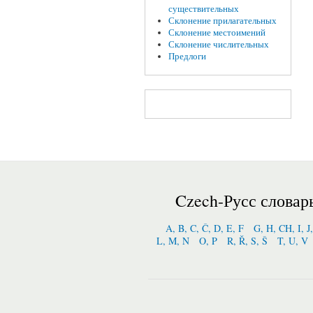
существительных
Склонение прилагательных
Склонение местоимений
Склонение числительных
Предлоги
Czech-Русс словар
A, B, C, Č, D, E, F
G, H, CH, I, J
L, M, N
O, P
R, Ř, S, Š
T, U, V