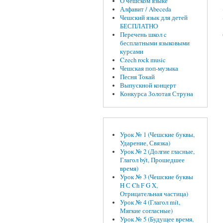
О чешском языке
Алфавит / Abeceda
Чешский язык для детей
БЕСПЛАТНО
Перечень школ c
бесплатными языковыми
курсами
Czech rock music
Чешская поп-музыка
Песня Токай
Выпускной концерт
Конкурса Золотая Струна
Урок № 1 (Чешские буквы,
Ударение, Связка)
Урок № 2 (Долгие гласные,
Глагол být, Прошедшее
время)
Урок № 3 (Чешские буквы
H С Ch F G X,
Отрицательная частица)
Урок № 4 (Глагол mít,
Мягкие согласные)
Урок № 5 (Будущее время,