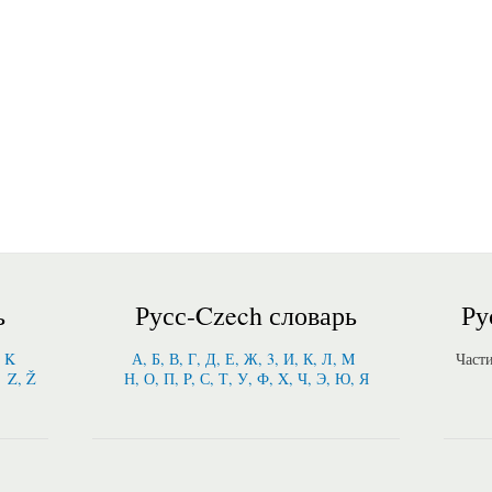
ь
Русс-Czech словарь
Ру
, K
А, Б, В, Г, Д, Е, Ж, 3, И, К, Л, M
Част
Z, Ž
Н, О, П, P, С, Т, У, Ф, X, Ч, Э, Ю, Я