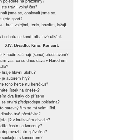
 pojedete na prázdniny?
jste trávili volný čas?
pali jsme se, opalovali jsme se.
tujete sport?
u, hraji volejbal, tenis, bruslím, lyžuji.
ští sobotu se koná fotbalové utkání.
XIV.
Divadlo. Kino. Koncert.
olik hodin začínají (končí) představení?
sím vás, co se dnes dává v Národním
adle?
 hraje hlavní úlohu?
 je autorem hry?
te toho herce (tu herečku)?
áte lístek na dnešek?
sím dva lístky do přízemí,
 se otvírá předprodejní pokladna?
to barevný film se mi velmi líbil.
 dlouho trvá přestávka?
 jste již v loutkovém divadle?
díte často na koncerty?
 doprovází tuto zpěvačku?
e spokojen s koncertem?