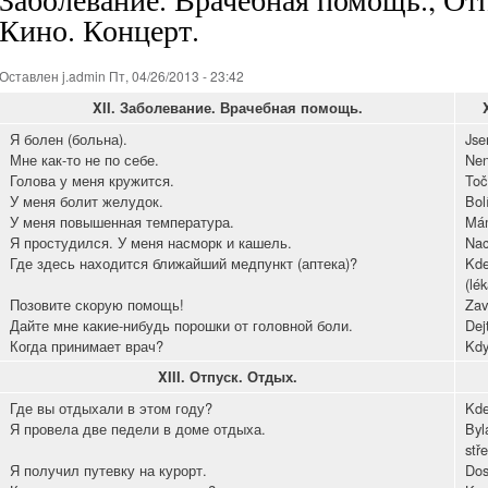
Кино. Концерт.
Оставлен
j.admin
Пт, 04/26/2013 - 23:42
XII.
Заболевание. Врачебная помощь.
Я болен (больна).
Jse
Мне как-то не по себе.
Nen
Голова у меня кружится.
Toč
У меня болит желудок.
Bol
У меня повышенная температура.
Mám
Я простудился. У меня насморк и кашель.
Nac
Где здесь находится ближайший медпункт (аптека)?
Kde
(lé
Позовите скорую помощь!
Zav
Дайте мне какие-нибудь порошки от головной боли.
Dej
Когда принимает врач?
Kdy
XIII.
Отпуск. Отдых.
Где вы отдыхали в этом году?
Kde
Я провела две педели в доме отдыха.
Byl
stř
Я получил путевку на курорт.
Dos