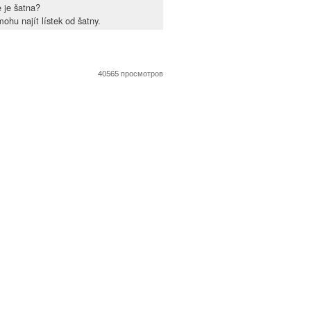
 je šatna?
ohu najít lístek od šatny.
40565 просмотров