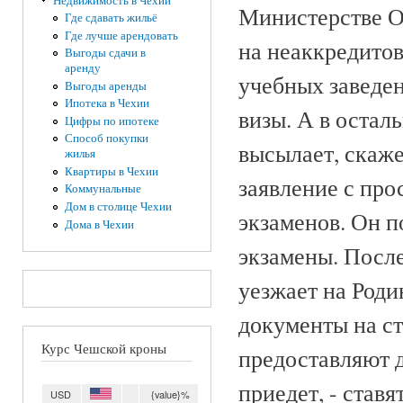
Недвижимость в Чехии
Министерстве О
Где сдавать жильё
Где лучше арендовать
на неаккредито
Выгоды сдачи в
аренду
учебных заведен
Выгоды аренды
Ипотека в Чехии
визы. А в остал
Цифры по ипотеке
Способ покупки
высылает, скаже
жилья
Квартиры в Чехии
заявление с про
Коммунальные
Дом в столице Чехии
экзаменов. Он п
Дома в Чехии
экзамены. После
уезжает на Роди
документы на ст
Курс Чешской кроны
предоставляют д
приедет, - став
USD
{value}%