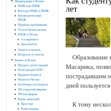
Как студент
Иммиграция в Чехию
лет
ВНЖ или ПМЖ
Выгоды ВНЖ и ПМЖ
Биометрический
ПМЖ
Правила пребывания
Услуги бизнесменам
ПМЖ в Чехии
3-и варианта
Документы
Оплата и налоги
Вопросы и ответы
Образование в 
Бизнес в Чехии
Масарика, позв
Процесс регистрации
Регистрация ООО
пострадавшим от
Правила бизнеса
Налоги в Чехии
дней пользуетс
Особенности бизнеса
Об открытии фирмы
ЧП или фирма
Виды лицензий
К тому несколь
Простые
Ремесленные