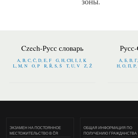
зоны.
Czech-Русс словарь
Русс-
A, B, C, Č, D, E, F
G, H, CH, I, J, K
А, Б, В, Г
L, M, N
O, P
R, Ř, S, Š
T, U, V
Z, Ž
Н, О, П, P,
ЭКЗАМЕН НА ПОСТОЯННОЕ
ОБЩАЯ ИНФОРМАЦИЯ ПО
МЕСТОЖИТЕЛЬСТВО В ČR
ПОЛУЧЕНИЮ ГРАЖДАНСТВА