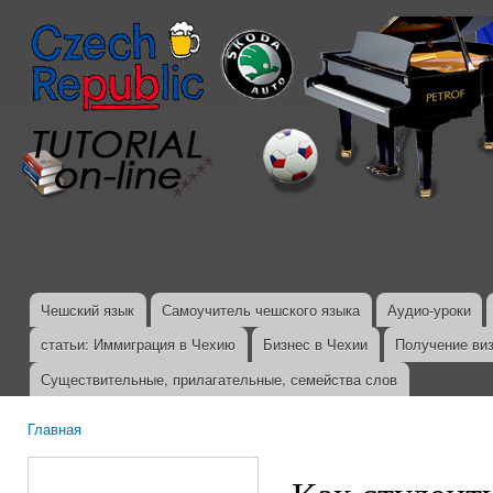
Пер
ос
со
Чешский язык
Самоучитель чешского языка
Аудио-уроки
Главное меню
статьи: Иммиграция в Чехию
Бизнес в Чехии
Получение ви
Существительные, прилагательные, семейства слов
Главная
Вы здесь