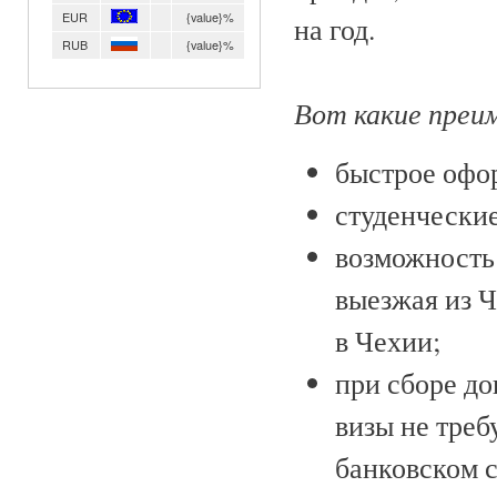
EUR
{value}%
на год.
RUB
{value}%
Вот какие преи
быстрое офо
студенческие
возможность 
выезжая из 
в Чехии;
при сборе до
визы не треб
банковском с