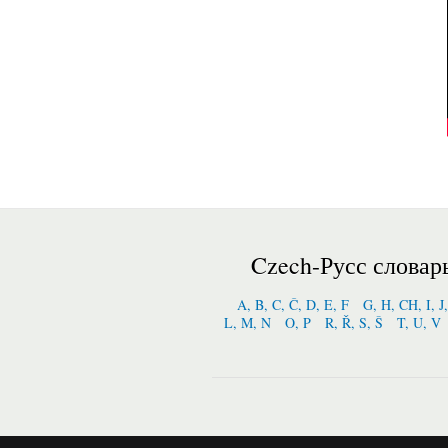
Czech-Русс словар
A, B, C, Č, D, E, F
G, H, CH, I, J
L, M, N
O, P
R, Ř, S, Š
T, U, V