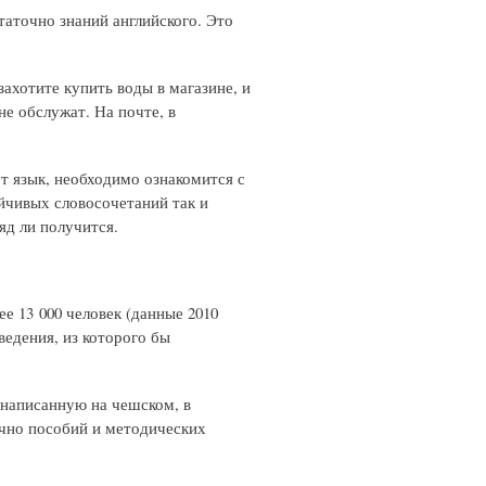
таточно знаний английского. Это
ахотите купить воды в магазине, и
не обслужат. На почте, в
от язык, необходимо ознакомится с
йчивых словосочетаний так и
яд ли получится.
е 13 000 человек (данные 2010
ведения, из которого бы
 написанную на чешском, в
очно пособий и методических