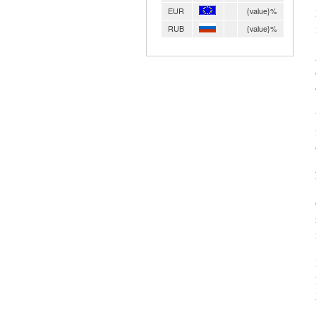
EUR
{value}%
RUB
{value}%