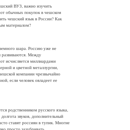
чешский ВУЗ, важно изучить
я от обычных покупок в чешском
чить чешский язык в России? Как
ным материалом?
 земного шара. Россию уже не
и развиваются. Между
рот исчисляется миллиардами
ерной и цветной металлургии,
 чешской компании чрезвычайно
ной, если человек овладеет ее
тся родственником русского языка,
 долгота звуков, дополнительный
асто ставят россиян в тупик. Многие
мо просто зазубривать.