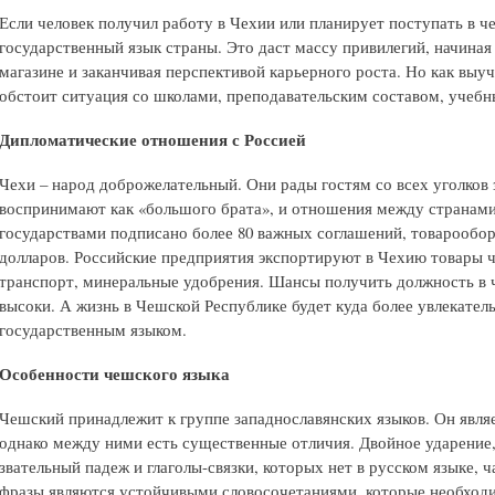
Если человек получил работ
у в Чехии или планирует поступать в 
государственный язык страны. Это даст массу привилегий, начина
магазине и заканчивая перспективой карьерного роста. Но как выу
обстоит ситуация со школами, преподавательским составом, учеб
Дипломатические отношения с Россией
Чехи – народ доброжелательный. Они рады гостям со всех уголков
воспринимают как «большого брата», и отношения между странам
государствами подписано более 80 важных соглашений, товарообо
долларов. Российские предприятия экспортируют в Чехию товары ч
транспорт, минеральные удобрения. Шансы получить должность в
высоки. А жизнь в Чешской Республике будет куда более увлекатель
государственным языком.
Особенности чешского языка
Чешский принадлежит к группе западнославянских языков. Он являе
однако между ними есть существенные отличия. Двойное ударение,
звательный падеж и глаголы-связки, которых нет в русском языке, ч
фразы являются устойчивыми словосочетаниями, которые необходи