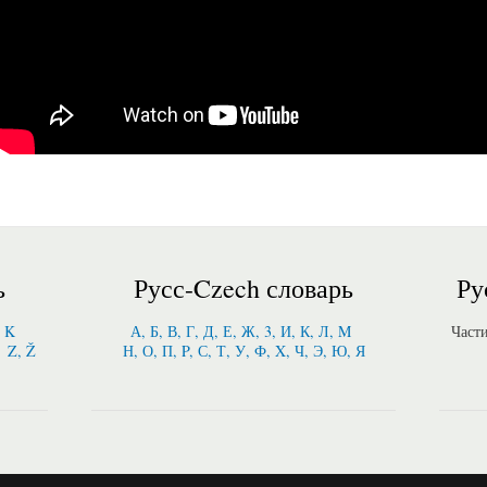
ь
Русс-Czech словарь
Ру
, K
А, Б, В, Г, Д, Е, Ж, 3, И, К, Л, M
Част
Z, Ž
Н, О, П, P, С, Т, У, Ф, X, Ч, Э, Ю, Я