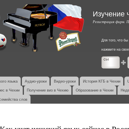
Перейти к
основному
Изучение 
содержанию
Регистрация фирм. 
Для того, что б
нажмите на свое
ого языка
Аудио-уроки
Видео-уроки
История КГБ в Чехии
нес в Чехии
Получение виз в Чехию
Образование в Чехии
Недв
семейства слов
Как учат чешский язык сейчас в Росс