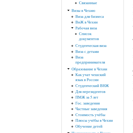
Связанные
Визы в Чехию
Виза для бизнеса
ВнЖ в Чехии
Рабочая виза
Список
документов
Студенческая виза
Виза с детьми
Виза
предпринимателя
Образование в Чехии
Как учат чешский
язык в России
Студенческий ВНЖ
Для нерезидентов
ПМЖ за 5 лет
Гос. заведения
Частные заведения
Стоимость учёбы
Плюсы учёбы в Чехии
Обучение детей