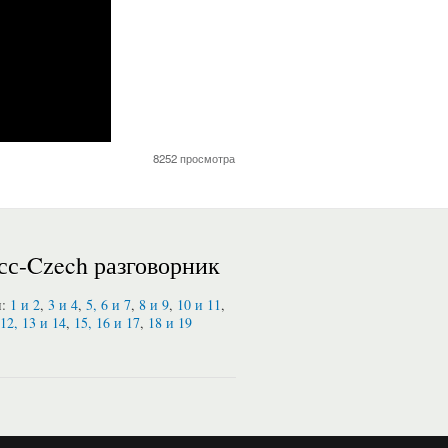
8252 просмотра
сс-Czech разговорник
и:
1 и 2
,
3 и 4
,
5, 6 и 7
,
8 и 9
,
10 и 11
,
12, 13 и 14
,
15, 16 и 17
,
18 и 19