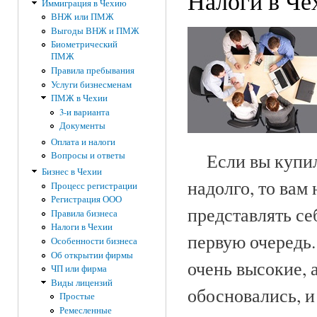
Налоги в Че
Иммиграция в Чехию
ВНЖ или ПМЖ
Выгоды ВНЖ и ПМЖ
Биометрический
ПМЖ
Правила пребывания
Услуги бизнесменам
ПМЖ в Чехии
3-и варианта
Документы
Оплата и налоги
Если вы купили
Вопросы и ответы
Бизнес в Чехии
надолго, то вам
Процесс регистрации
Регистрация ООО
представлять се
Правила бизнеса
Налоги в Чехии
первую очередь.
Особенности бизнеса
Об открытии фирмы
очень высокие, 
ЧП или фирма
Виды лицензий
обосновались, и
Простые
Ремесленные