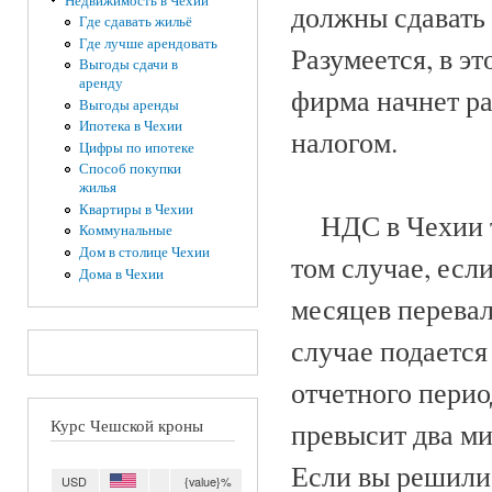
Недвижимость в Чехии
должны сдавать
Где сдавать жильё
Где лучше арендовать
Разумеется, в эт
Выгоды сдачи в
аренду
фирма начнет ра
Выгоды аренды
Ипотека в Чехии
налогом.
Цифры по ипотеке
Способ покупки
жилья
Квартиры в Чехии
НДС в Чехии та
Коммунальные
Дом в столице Чехии
том случае, есл
Дома в Чехии
месяцев перевал
случае подается
отчетного перио
Курс Чешской кроны
превысит два ми
Если вы решили 
USD
{value}%