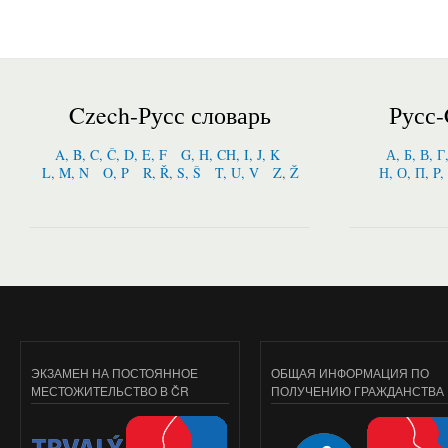
Czech-Русс словарь
Русс-
A, B, C, Č, D, E, F
G, H, CH, I, J, K
А, Б, В, Г
L, M, N
O, P
R, Ř, S, Š
T, U, V
Z, Ž
Н, О, П, P,
ЭКЗАМЕН НА ПОСТОЯННОЕ
ОБЩАЯ ИНФОРМАЦИЯ ПО
МЕСТОЖИТЕЛЬСТВО В ČR
ПОЛУЧЕНИЮ ГРАЖДАНСТВА