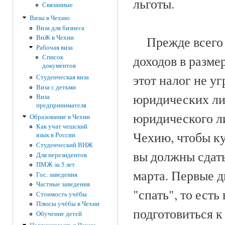
льготы.
Связанные
Визы в Чехию
Виза для бизнеса
ВнЖ в Чехии
Прежде всего в
Рабочая виза
доходов в разме
Список
документов
этот налог не у
Студенческая виза
Виза с детьми
юридических ли
Виза
предпринимателя
юридического ли
Образование в Чехии
Как учат чешский
Чехию, чтобы к
язык в России
Студенческий ВНЖ
вы должны сдат
Для нерезидентов
ПМЖ за 5 лет
марта. Первые д
Гос. заведения
Частные заведения
"спать", то ест
Стоимость учёбы
Плюсы учёбы в Чехии
подготовиться к 
Обучение детей