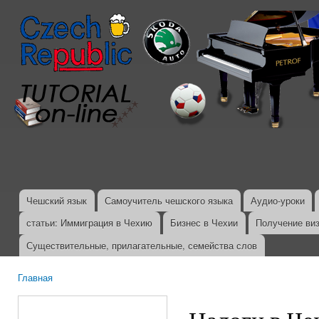
Пер
ос
со
Чешский язык
Самоучитель чешского языка
Аудио-уроки
Главное меню
статьи: Иммиграция в Чехию
Бизнес в Чехии
Получение ви
Существительные, прилагательные, семейства слов
Главная
Вы здесь