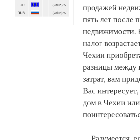
продажей недвиж
EUR
{value}%
RUB
{value}%
пять лет после 
недвижимости. 
налог возрастае
Чехии приобрета
разницы между 
затрат, вам при
Вас интересует,
дом в Чехии или
поинтересоватьс
Разумеется, есл