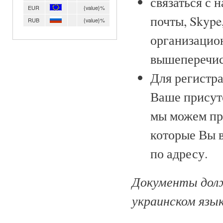
связаться с 
EUR
{value}%
почты, Skype
RUB
{value}%
организацио
вышеперечис
Для регистр
Ваше присутс
мы можем пр
которые Вы 
по адресу.
Документы долж
украинском язык