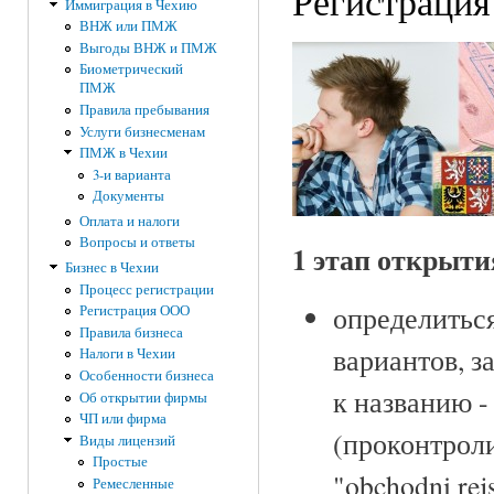
Регистраци
Иммиграция в Чехию
ВНЖ или ПМЖ
Выгоды ВНЖ и ПМЖ
Биометрический
ПМЖ
Правила пребывания
Услуги бизнесменам
ПМЖ в Чехии
3-и варианта
Документы
Оплата и налоги
Вопросы и ответы
1 этап открыт
Бизнес в Чехии
Процесс регистрации
определиться
Регистрация ООО
Правила бизнеса
вариантов, з
Налоги в Чехии
Особенности бизнеса
к названию -
Об открытии фирмы
ЧП или фирма
(проконтроли
Виды лицензий
Простые
"obchodni rej
Ремесленные