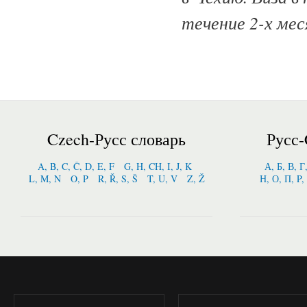
течение 2-х мес
Czech-Русс словарь
Русс-
A, B, C, Č, D, E, F
G, H, CH, I, J, K
А, Б, В, Г
L, M, N
O, P
R, Ř, S, Š
T, U, V
Z, Ž
Н, О, П, P,