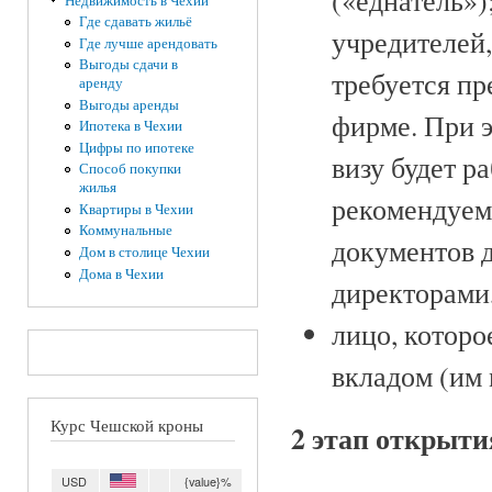
(«еднатель»)
Недвижимость в Чехии
Где сдавать жильё
учредителей,
Где лучше арендовать
Выгоды сдачи в
требуется пр
аренду
Выгоды аренды
фирме. При 
Ипотека в Чехии
Цифры по ипотеке
визу будет р
Способ покупки
жилья
рекомендуем
Квартиры в Чехии
Коммунальные
документов д
Дом в столице Чехии
Дома в Чехии
директорами,
лицо, котор
вкладом (им 
Курс Чешской кроны
2 этап открыт
USD
{value}%