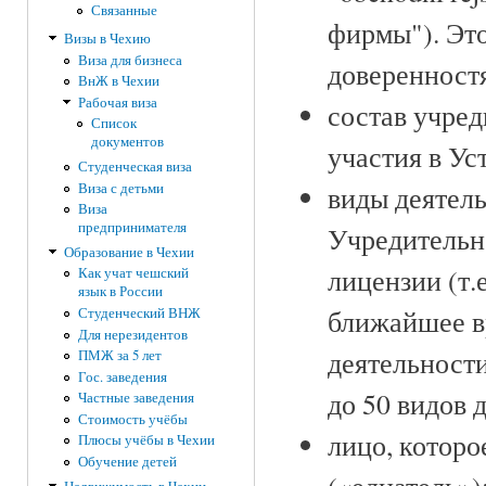
Связанные
фирмы"). Это
Визы в Чехию
Виза для бизнеса
доверенност
ВнЖ в Чехии
Рабочая виза
состав учред
Список
документов
участия в У
Студенческая виза
Виза с детьми
виды деятель
Виза
предпринимателя
Учредительно
Образование в Чехии
лицензии (т.
Как учат чешский
язык в России
ближайшее в
Студенческий ВНЖ
Для нерезидентов
деятельности
ПМЖ за 5 лет
Гос. заведения
до 50 видов 
Частные заведения
Стоимость учёбы
лицо, которо
Плюсы учёбы в Чехии
Обучение детей