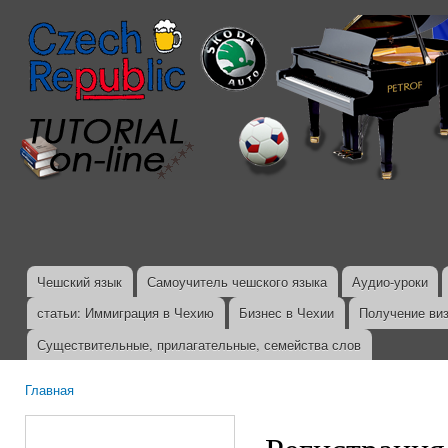
Пер
ос
со
Чешский язык
Самоучитель чешского языка
Аудио-уроки
Главное меню
статьи: Иммиграция в Чехию
Бизнес в Чехии
Получение ви
Существительные, прилагательные, семейства слов
Главная
Вы здесь