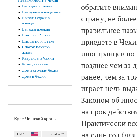
Недвижимость в Чехии
обратите внимани
Где сдавать жильё
Где лучше арендовать
страну, не боле
Выгоды сдачи в
аренду
правильнее назы
Выгоды аренды
Ипотека в Чехии
приедете в Чехи
Цифры по ипотеке
Способ покупки
иностранцев по 
жилья
Квартиры в Чехии
позднее чем за 
Коммунальные
Дом в столице Чехии
ранее, чем за т
Дома в Чехии
играет цель выд
Законом об инос
на срок действи
Курс Чешской кроны
Практически все
на один год (дл
USD
{value}%