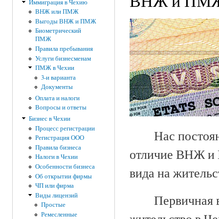
ВНЖ и ПМЖ в
Иммиграция в Чехию
ВНЖ или ПМЖ
Выгоды ВНЖ и ПМЖ
Биометрический
ПМЖ
Правила пребывания
Услуги бизнесменам
ПМЖ в Чехии
3-и варианта
Документы
Оплата и налоги
Вопросы и ответы
Бизнес в Чехии
Процесс регистрации
Нас постоя
Регистрация ООО
Правила бизнеса
отличие ВНЖ и 
Налоги в Чехии
Особенности бизнеса
вида на жительс
Об открытии фирмы
ЧП или фирма
Виды лицензий
Первичная в
Простые
Ремесленные
жительство в Че