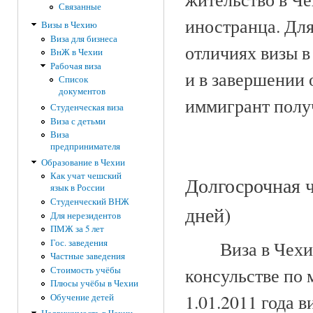
Связанные
иностранца. Для
Визы в Чехию
Виза для бизнеса
отличиях визы в
ВнЖ в Чехии
Рабочая виза
и в завершении о
Список
документов
иммигрант получ
Студенческая виза
Виза с детьми
Виза
предпринимателя
Образование в Чехии
Как учат чешский
Долгосрочная ч
язык в России
Студенческий ВНЖ
дней)
Для нерезидентов
ПМЖ за 5 лет
Виза в Чех
Гос. заведения
Частные заведения
консульстве по 
Стоимость учёбы
Плюсы учёбы в Чехии
1.01.2011 года 
Обучение детей