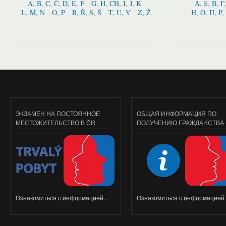
A, B, C, Č, D, E, F
G, H, CH, I, J, K
А, Б, В, Г
L, M, N
O, P
R, Ř, S, Š
T, U, V
Z, Ž
Н, О, П, P,
ЭКЗАМЕН НА ПОСТОЯННОЕ
ОБЩАЯ ИНФОРМАЦИЯ ПО
МЕСТОЖИТЕЛЬСТВО В ČR
ПОЛУЧЕНИЮ ГРАЖДАНСТВА
Ознакомиться с информацией...
Ознакомиться с информацией..