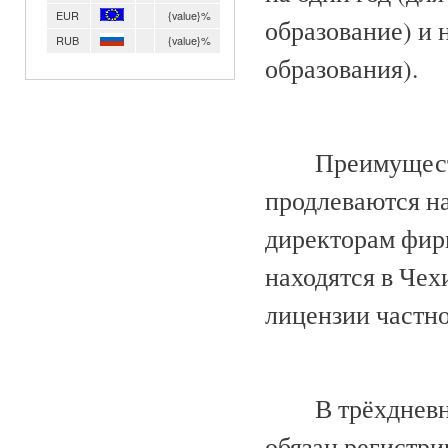
EUR
{value}%
образование) и 
RUB
{value}%
образования).
Преимущест
продлеваются на
директорам фир
находятся в Че
лицензии частн
В трёхдневн
обязан регистри