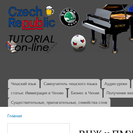
Пер
ос
со
Чешский язык
Самоучитель чешского языка
Аудио-уроки
Главное меню
статьи: Иммиграция в Чехию
Бизнес в Чехии
Получение ви
Существительные, прилагательные, семейства слов
Главная
Вы здесь