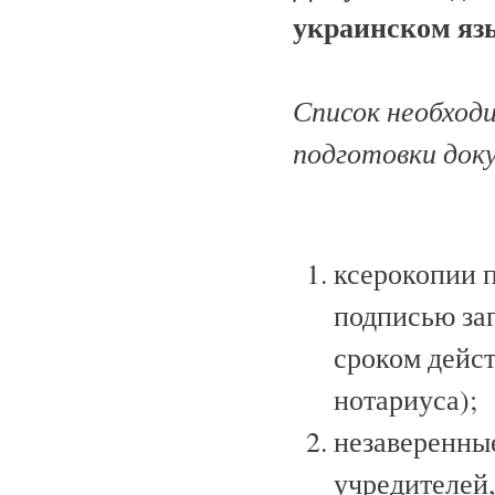
украинском яз
Список необход
подготовки док
ксерокопии 
подписью за
сроком дейст
нотариуса);
незаверенны
учредителей