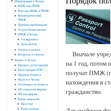
Порядок пол
Иммиграция в Чехию
ВНЖ или ПМЖ
Выгоды ВНЖ и ПМЖ
Биометрический
ПМЖ
Правила пребывания
Услуги бизнесменам
ПМЖ в Чехии
3-и варианта
Документы
Оплата и налоги
Вначале учреди
Вопросы и ответы
Бизнес в Чехии
на 1 год, потом 
Процесс регистрации
Регистрация ООО
получат ПМЖ (п
Правила бизнеса
Налоги в Чехии
нахождения в с
Особенности бизнеса
Об открытии фирмы
гражданство.
ЧП или фирма
Виды лицензий
Простые
Для создания ф
Ремесленные