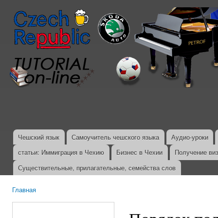
Пер
ос
со
Чешский язык
Самоучитель чешского языка
Аудио-уроки
Главное меню
статьи: Иммиграция в Чехию
Бизнес в Чехии
Получение ви
Существительные, прилагательные, семейства слов
Главная
Вы здесь