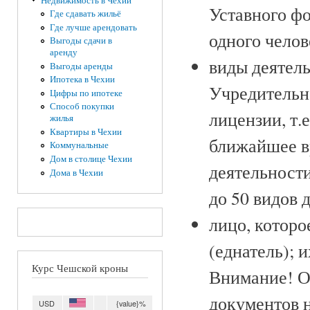
Недвижимость в Чехии
Уставного фо
Где сдавать жильё
Где лучше арендовать
одного челов
Выгоды сдачи в
аренду
виды деятель
Выгоды аренды
Ипотека в Чехии
Учредительно
Цифры по ипотеке
Способ покупки
лицензии, т.
жилья
Квартиры в Чехии
ближайшее в
Коммунальные
Дом в столице Чехии
деятельности
Дома в Чехии
до 50 видов 
лицо, которо
(еднатель); 
Курс Чешской кроны
Внимание! От
документов 
USD
{value}%