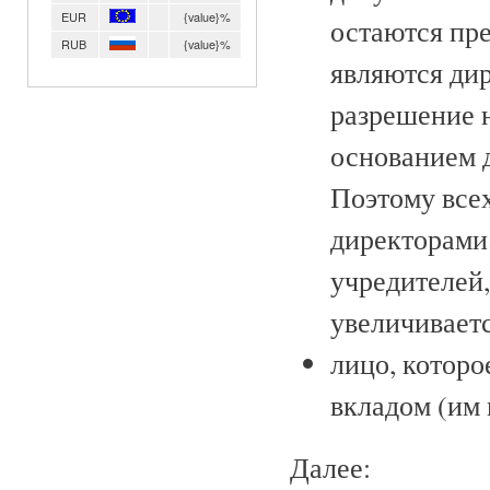
EUR
{value}%
остаются пр
RUB
{value}%
являются дир
разрешение н
основанием д
Поэтому все
директорами
учредителей,
увеличиваетс
лицо, котор
вкладом (им 
Далее: