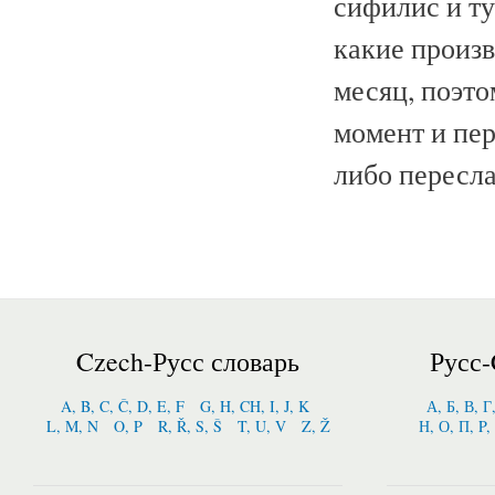
сифилис и ту
какие произв
месяц, поэто
момент и пер
либо пересла
Czech-Русс словарь
Русс-
A, B, C, Č, D, E, F
G, H, CH, I, J, K
А, Б, В, Г
L, M, N
O, P
R, Ř, S, Š
T, U, V
Z, Ž
Н, О, П, P,