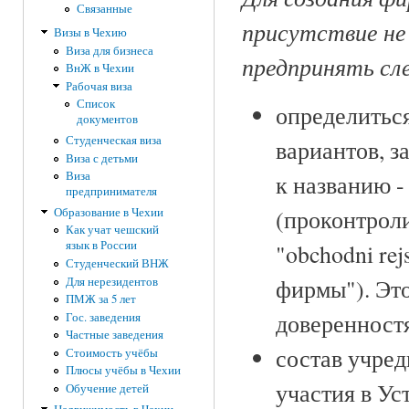
Связанные
присутствие не
Визы в Чехию
Виза для бизнеса
предпринять сл
ВнЖ в Чехии
Рабочая виза
Список
определиться
документов
Студенческая виза
вариантов, з
Виза с детьми
Виза
к названию -
предпринимателя
(проконтроли
Образование в Чехии
Как учат чешский
язык в России
"obchodni rej
Студенческий ВНЖ
фирмы"). Это
Для нерезидентов
ПМЖ за 5 лет
доверенност
Гос. заведения
Частные заведения
состав учред
Стоимость учёбы
Плюсы учёбы в Чехии
участия в У
Обучение детей