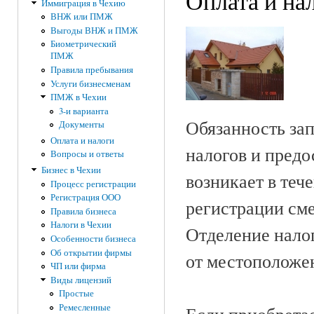
Оплата и на
Иммиграция в Чехию
ВНЖ или ПМЖ
Выгоды ВНЖ и ПМЖ
Биометрический
ПМЖ
Правила пребывания
Услуги бизнесменам
ПМЖ в Чехии
3-и варианта
Обязанность за
Документы
Оплата и налоги
налогов и предо
Вопросы и ответы
Бизнес в Чехии
возникает в теч
Процесс регистрации
Регистрация ООО
регистрации см
Правила бизнеса
Налоги в Чехии
Отделение нало
Особенности бизнеса
Об открытии фирмы
от местоположе
ЧП или фирма
Виды лицензий
Простые
Ремесленные