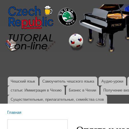
Пер
ос
со
Чешский язык
Самоучитель чешского языка
Аудио-уроки
Главное меню
статьи: Иммиграция в Чехию
Бизнес в Чехии
Получение ви
Существительные, прилагательные, семейства слов
Главная
Вы здесь