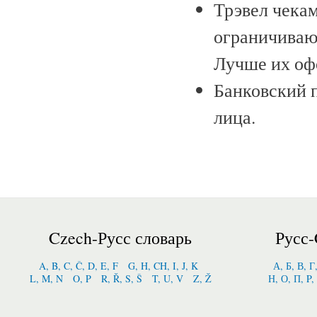
Трэвел чека
ограничивают
Лучше их офо
Банковский 
лица.
Czech-Русс словарь
Русс-
A, B, C, Č, D, E, F
G, H, CH, I, J, K
А, Б, В, Г
L, M, N
O, P
R, Ř, S, Š
T, U, V
Z, Ž
Н, О, П, P,