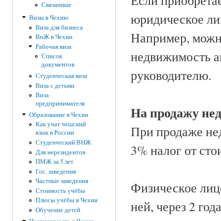
Если приобрета
Связанные
юридическое лиц
Визы в Чехию
Виза для бизнеса
Например, можн
ВнЖ в Чехии
Рабочая виза
недвижимость а
Список
документов
руководителю.
Студенческая виза
Виза с детьми
Виза
предпринимателя
На продажу не
Образование в Чехии
Как учат чешский
При продаже не
язык в России
Студенческий ВНЖ
3% налог от сто
Для нерезидентов
ПМЖ за 5 лет
Гос. заведения
Частные заведения
Физическое лиц
Стоимость учёбы
Плюсы учёбы в Чехии
ней, через 2 го
Обучение детей