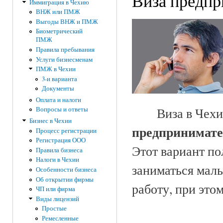
Виза предпр
Иммиграция в Чехию
ВНЖ или ПМЖ
Выгоды ВНЖ и ПМЖ
Биометрический
ПМЖ
Правила пребывания
Услуги бизнесменам
ПМЖ в Чехии
3-и варианта
Документы
Оплата и налоги
Виза в Чех
Вопросы и ответы
Бизнес в Чехии
предпринимат
Процесс регистрации
Регистрация ООО
Этот вариант по
Правила бизнеса
Налоги в Чехии
заниматься мал
Особенности бизнеса
Об открытии фирмы
работу, при этом
ЧП или фирма
Виды лицензий
Простые
Ремесленные