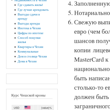
Недвижимость в Чехии
Заполненную 
Где сдавать жильё
Где лучше арендовать
Нотариально
Выгоды сдачи в
аренду
Свежую выпи
Выгоды аренды
Ипотека в Чехии
евро (чем бо
Цифры по ипотеке
Способ покупки
шансов получ
жилья
Квартиры в Чехии
копии лицев
Коммунальные
Дом в столице Чехии
MasterCard к
Дома в Чехии
национальной
быть написан
столько-то е
должен быть 
Курс Чешской кроны
заграничного
USD
{value}%