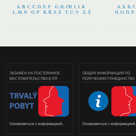
A, B, C, Č, D, E, F
G, H, CH, I, J, K
А, Б, В, Г
L, M, N
O, P
R, Ř, S, Š
T, U, V
Z, Ž
Н, О, П, P,
ЭКЗАМЕН НА ПОСТОЯННОЕ
ОБЩАЯ ИНФОРМАЦИЯ ПО
МЕСТОЖИТЕЛЬСТВО В ČR
ПОЛУЧЕНИЮ ГРАЖДАНСТВА
Ознакомиться с информацией...
Ознакомиться с информацией..