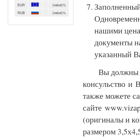
Заполненный
EUR
{value}%
RUB
{value}%
Одновременн
нашими цена
документы н
указанный В
Вы должны 
консульство и В
также можете са
сайте www.vizap
(оригиналы и к
размером 3,5х4,