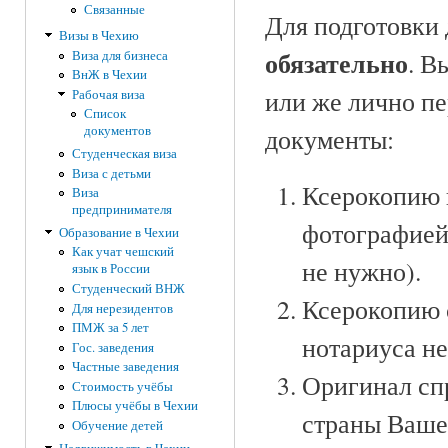
Связанные
Для подготовки
Визы в Чехию
обязательно
. В
Виза для бизнеса
ВнЖ в Чехии
или же лично п
Рабочая виза
Список
документы:
документов
Студенческая виза
Виза с детьми
Ксерокопию 
Виза
предпринимателя
фотографией
Образование в Чехии
Как учат чешский
не нужно).
язык в России
Студенческий ВНЖ
Ксерокопию с
Для нерезидентов
ПМЖ за 5 лет
нотариуса не
Гос. заведения
Частные заведения
Оригинал спр
Стоимость учёбы
Плюсы учёбы в Чехии
страны Ваше
Обучение детей