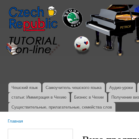
Пер
ос
со
Чешский язык
Самоучитель чешского языка
Аудио-уроки
Главное меню
статьи: Иммиграция в Чехию
Бизнес в Чехии
Получение ви
Существительные, прилагательные, семейства слов
Главная
Вы здесь