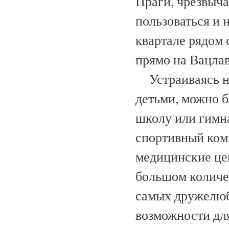
Праги, чрезвыча
пользоваться и
квартале рядом 
прямо на Вацлав
Устраиваясь на
детьми, можно 
школу или гимна
спортивный ком
медицинские цен
большом количес
самых дружелюбн
возможности дл