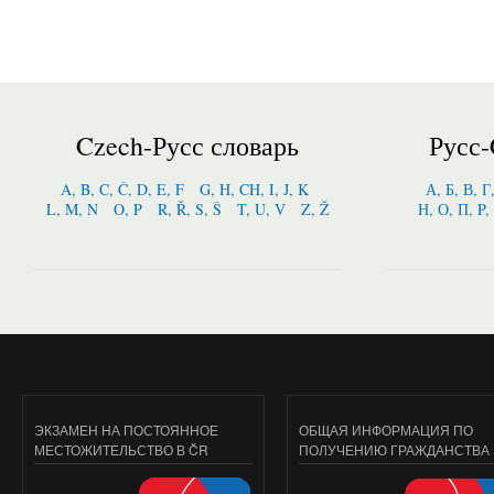
Czech-Русс словарь
Русс-
A, B, C, Č, D, E, F
G, H, CH, I, J, K
А, Б, В, Г
L, M, N
O, P
R, Ř, S, Š
T, U, V
Z, Ž
Н, О, П, P,
ЭКЗАМЕН НА ПОСТОЯННОЕ
ОБЩАЯ ИНФОРМАЦИЯ ПО
МЕСТОЖИТЕЛЬСТВО В ČR
ПОЛУЧЕНИЮ ГРАЖДАНСТВА