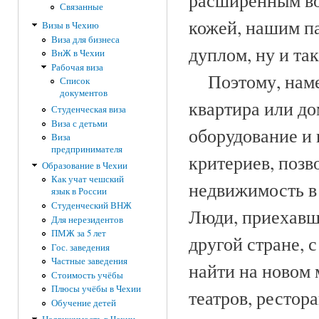
расширенным во
Связанные
кожей, нашим па
Визы в Чехию
Виза для бизнеса
дуплом, ну и так
ВнЖ в Чехии
Рабочая виза
Поэтому, намер
Список
документов
квартира или до
Студенческая виза
Виза с детьми
оборудование и 
Виза
предпринимателя
критериев, позв
Образование в Чехии
Как учат чешский
недвижимость в 
язык в России
Студенческий ВНЖ
Люди, приехавши
Для нерезидентов
ПМЖ за 5 лет
другой стране, 
Гос. заведения
Частные заведения
найти на новом 
Стоимость учёбы
Плюсы учёбы в Чехии
театров, рестор
Обучение детей