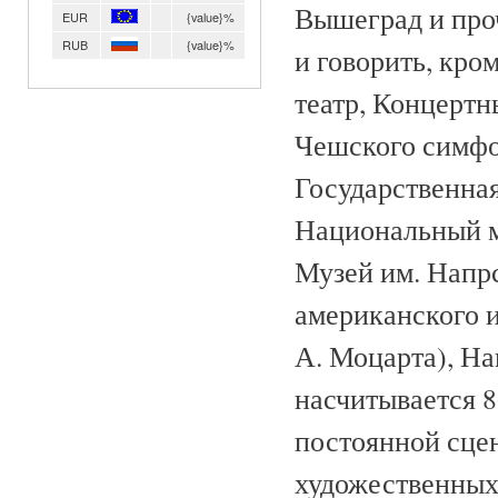
Вышеград и проч
EUR
{value}%
RUB
{value}%
и говорить, кро
театр, Концертн
Чешского симфо
Государственная
Национальный м
Музей им. Напрс
американского и
А. Моцарта), На
насчитывается 8
постоянной сцен
художественных