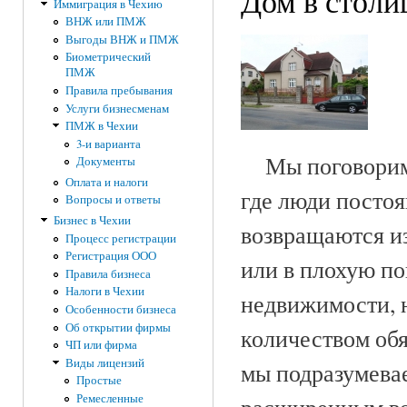
Дом в столи
Иммиграция в Чехию
ВНЖ или ПМЖ
Выгоды ВНЖ и ПМЖ
Биометрический
ПМЖ
Правила пребывания
Услуги бизнесменам
ПМЖ в Чехии
3-и варианта
Мы поговорим з
Документы
Оплата и налоги
где люди постоян
Вопросы и ответы
Бизнес в Чехии
возвращаются из
Процесс регистрации
Регистрация ООО
или в плохую по
Правила бизнеса
Налоги в Чехии
недвижимости, н
Особенности бизнеса
Об открытии фирмы
количеством обя
ЧП или фирма
Виды лицензий
мы подразумевае
Простые
Ремесленные