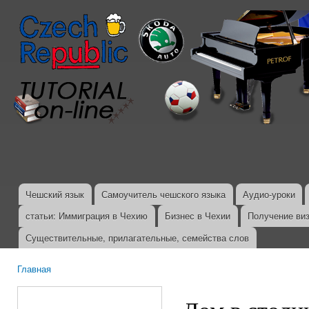
Пер
ос
со
Чешский язык
Самоучитель чешского языка
Аудио-уроки
Главное меню
статьи: Иммиграция в Чехию
Бизнес в Чехии
Получение ви
Существительные, прилагательные, семейства слов
Главная
Вы здесь