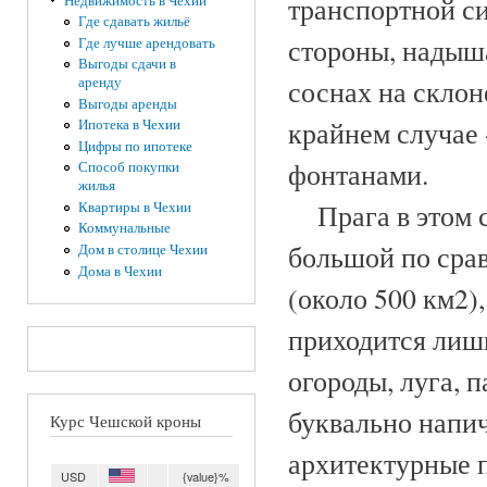
транспортной си
Недвижимость в Чехии
Где сдавать жильё
стороны, надыша
Где лучше арендовать
Выгоды сдачи в
аренду
соснах на склон
Выгоды аренды
крайнем случае 
Ипотека в Чехии
Цифры по ипотеке
фонтанами.
Способ покупки
жилья
Прага в этом с
Квартиры в Чехии
Коммунальные
большой по сра
Дом в столице Чехии
Дома в Чехии
(около 500 км2)
приходится лишь
огороды, луга, 
буквально напи
Курс Чешской кроны
архитектурные п
USD
{value}%