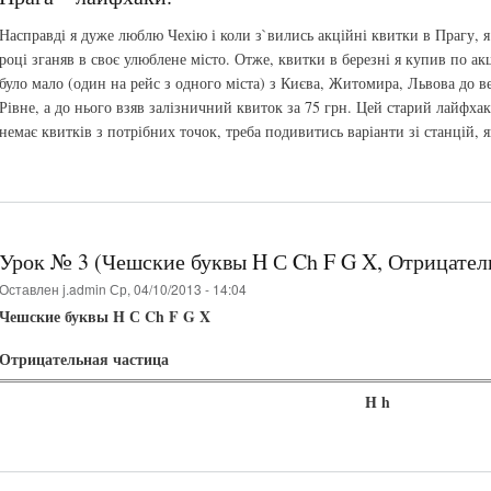
Насправді я дуже люблю Чехію і коли з`вились акційні квитки в Прагу, я
році зганяв в своє улюблене місто. Отже, квитки в березні я купив по акц
було мало (один на рейс з одного міста) з Києва, Житомира, Львова до в
Рівне, а до нього взяв залізничний квиток за 75 грн. Цей старий лайфх
немає квитків з потрібних точок, треба подивитись варіанти зі станцій, я
Урок № 3 (Чешские буквы H С Ch F G X, Отрицател
Оставлен
j.admin
Ср, 04/10/2013 - 14:04
Чешские буквы H С Ch F G X
Отрицательная частица
H h