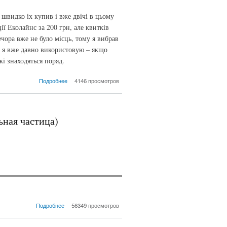
 швидко іх купив і вже двічі в цьому
ії Еколайнс за 200 грн, але квитків
ечора вже не було місць, тому я вибрав
ак я вже давно використовую – якщо
кі знаходяться поряд.
о Прага – лайфхаки.
Подробнее
4146 просмотров
ьная частица)
о Урок № 3 (Чешские
Подробнее
56349 просмотров
буквы H С Ch F G X,
Отрицательная частица)