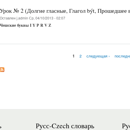
Урок № 2 (Долгие гласные, Глагол být, Прошедшее 
Оставлен
j.admin
Ср, 04/10/2013 - 02:07
Чешские буквы I Y Р R V Z
1
2
следующая ›
последн
Страницы
ь
Русс-Czech словарь
Ру