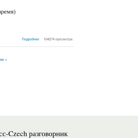
время)
о Урок № 2 (Долгие
Подробнее
104274 просмотра
гласные, Глагол být,
Прошедшее время)
яя »
сс-Czech разговорник