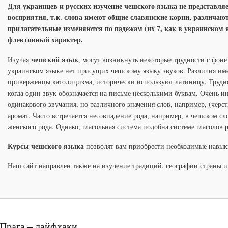
Для украинцев и русских изучение чешского языка не представляе
восприятия, т.к. слова имеют общие славянские корни, различаю
прилагательные изменяются по падежам (их 7, как в украинском 
флективный характер.
чешский язык
Изучая
, могут возникнуть некоторые трудности с фонет
украинском языке нет присущих чешскому языку звуков. Различия имею
приверженцы католицизма, исторически используют латиницу. Трудн
когда один звук обозначается на письме несколькими буквам. Очень 
одинакового звучания, но различного значения слов, например, (черст
аромат. Часто встречается несовпадение рода, например, в чешск
женского рода. Однако, глагольная система подобна системе глаголов р
Курсы чешского языка
позволят вам приобрести необходимые навык
Наш сайт направлен также на изучение традиций, географии страны и
Прага – лайфхаки.