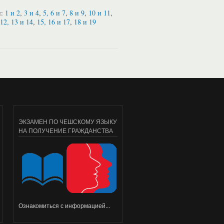
и:
1 и 2
,
3 и 4
,
5, 6 и 7
,
8 и 9
,
10 и 11
,
12, 13 и 14
,
15, 16 и 17
,
18 и 19
ЭКЗАМЕН ПО ЧЕШСКОМУ ЯЗЫКУ
НА ПОЛУЧЕНИЕ ГРАЖДАНСТВА
Ознакомиться с информацией...