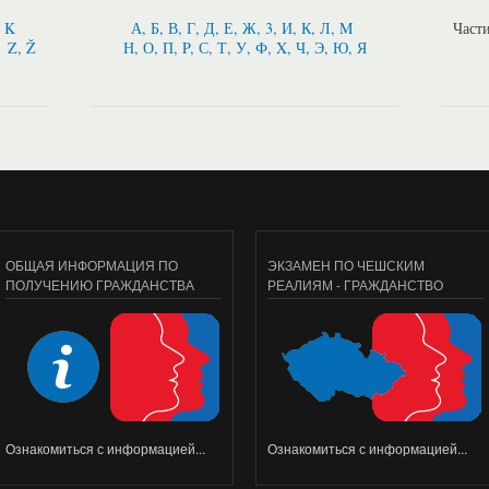
, K
А, Б, В, Г, Д, Е, Ж, 3, И, К, Л, M
Част
Z, Ž
Н, О, П, P, С, Т, У, Ф, X, Ч, Э, Ю, Я
ОБЩАЯ ИНФОРМАЦИЯ ПО
ЭКЗАМЕН ПО ЧЕШСКИМ
ПОЛУЧЕНИЮ ГРАЖДАНСТВА
РЕАЛИЯМ - ГРАЖДАНСТВО
Ознакомиться с информацией...
Ознакомиться с информацией...