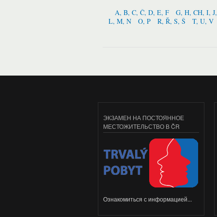
A, B, C, Č, D, E, F
G, H, CH, I, J
L, M, N
O, P
R, Ř, S, Š
T, U, V
ЭКЗАМЕН НА ПОСТОЯННОЕ
МЕСТОЖИТЕЛЬСТВО В ČR
Ознакомиться с информацией...