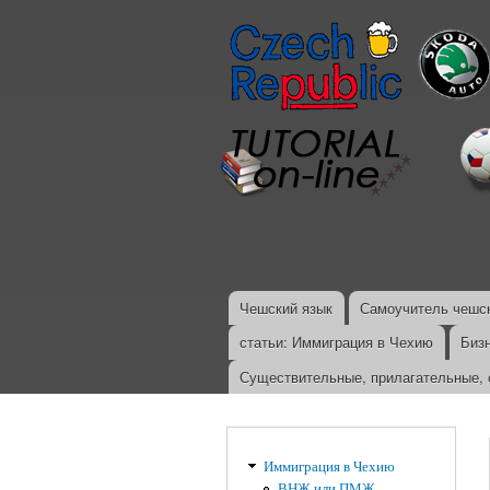
Чешский язык
Самоучитель чешск
Главное меню
статьи: Иммиграция в Чехию
Биз
Существительные, прилагательные, 
Иммиграция в Чехию
ВНЖ или ПМЖ