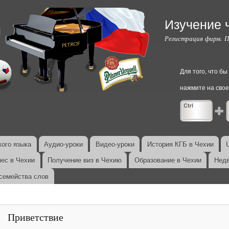
Перейти к
основному
Изучение 
содержанию
Регистрация фирм. 
Для того, что б
нажмите на свое
ого языка
Аудио-уроки
Видео-уроки
История КГБ в Чехии
нес в Чехии
Получение виз в Чехию
Образование в Чехии
Недв
семейства слов
Приветствие