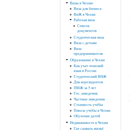
Визы в Чехию
Виза для бизнеса
ВнЖ в Чехии
Рабочая виза
Список
документов
Студенческая виза
Виза с детьми
Виза
предпринимателя
Образование в Чехии
Как учат чешский
язык в России
Студенческий ВНЖ
Для нерезидентов
ПМЖ за 5 лет
Гос. заведения
Частные заведения
Стоимость учёбы
Плюсы учёбы в Чехии
Обучение детей
Недвижимость в Чехии
Где сдавать жильё