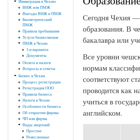
Образование
Иммиграция в Чехию
ВНЖ или ПМЖ
Выгоды ВНЖ и ПМЖ
Сегодня Чехия — 
Биометрический
ПМЖ
образования. В ч
Правила пребывания
Услуги бизнесменам
бакалавра или уч
ПМЖ в Чехии
3-и варианта
Все уровни чешс
Документы
Оплата и налоги
нормам классифи
Вопросы и ответы
Бизнес в Чехии
соответствуют ст
Процесс регистрации
проводится как н
Регистрация ООО
Правила бизнеса
учиться в государ
Налоги в Чехии
Особенности бизнеса
английском.
Об открытии фирмы
ЧП или фирма
Виды лицензий
Простые
Ремесленные