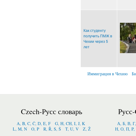
Как студенту
получить ПМЖ в
Чехии через 5
лет
Иммиграция в Чехию
Би
Czech-Русс словарь
Русс-
A, B, C, Č, D, E, F
G, H, CH, I, J, K
А, Б, В, Г
L, M, N
O, P
R, Ř, S, Š
T, U, V
Z, Ž
Н, О, П, P,