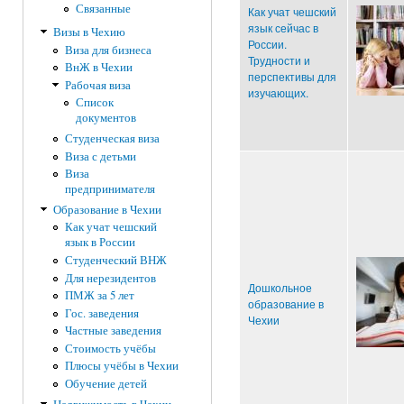
Связанные
Как учат чешский
язык сейчас в
Визы в Чехию
России.
Виза для бизнеса
Трудности и
ВнЖ в Чехии
перспективы для
Рабочая виза
изучающих.
Список
документов
Студенческая виза
Виза с детьми
Виза
предпринимателя
Образование в Чехии
Как учат чешский
язык в России
Студенческий ВНЖ
Для нерезидентов
Дошкольное
ПМЖ за 5 лет
образование в
Гос. заведения
Чехии
Частные заведения
Стоимость учёбы
Плюсы учёбы в Чехии
Обучение детей