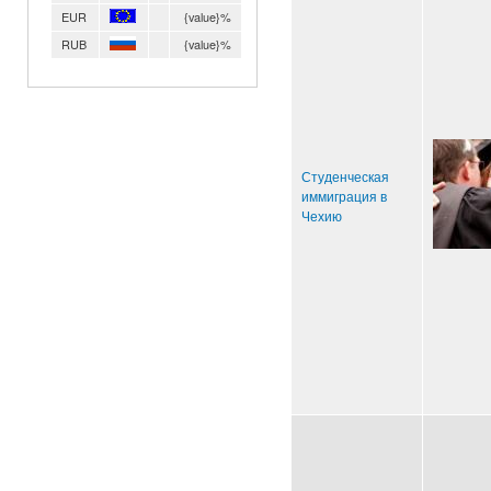
EUR
{value}%
RUB
{value}%
Студенческая
иммиграция в
Чехию