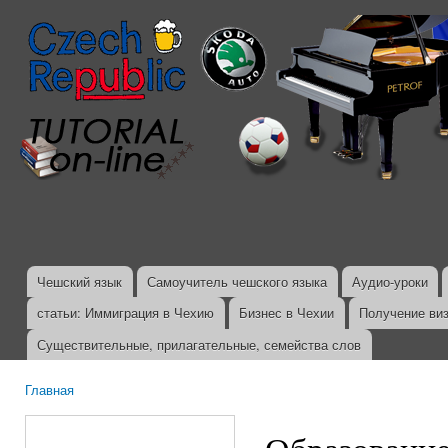
Пер
ос
со
Чешский язык
Самоучитель чешского языка
Аудио-уроки
Главное меню
статьи: Иммиграция в Чехию
Бизнес в Чехии
Получение ви
Существительные, прилагательные, семейства слов
Главная
Вы здесь