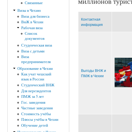
миллионов турист
Связанные
Визы в Чехию
Виза для бизнеса
Контактная
ВнЖ в Чехии
информация
Рабочая виза
Список
документов
Студенческая виза
Виза с детьми
Виза
предпринимателя
Образование в Чехии
Выгоды ВНЖ и
Как учат чешский
ПМЖ в Чехии
язык в России
Студенческий ВНЖ
Для нерезидентов
ПМЖ за 5 лет
Гос. заведения
Частные заведения
Стоимость учёбы
Плюсы учёбы в Чехии
Обучение детей