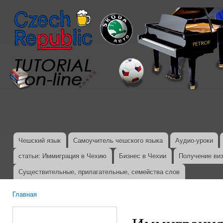
Пер
ос
со
Чешский язык
Самоучитель чешского языка
Аудио-уроки
Главное меню
статьи: Иммиграция в Чехию
Бизнес в Чехии
Получение ви
Существительные, прилагательные, семейства слов
Главная
Вы здесь