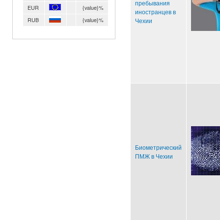
пребывания
EUR
{value}%
иностранцев в
RUB
{value}%
Чехии
Биометрический
ПМЖ в Чехии