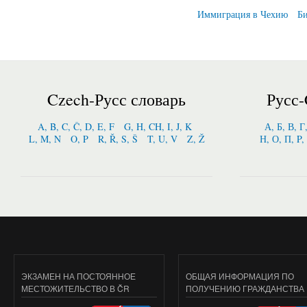
Страницы
Иммиграция в Чехию
Би
Czech-Русс словарь
Русс-
A, B, C, Č, D, E, F
G, H, CH, I, J, K
А, Б, В, Г
L, M, N
O, P
R, Ř, S, Š
T, U, V
Z, Ž
Н, О, П, P,
ЭКЗАМЕН НА ПОСТОЯННОЕ
ОБЩАЯ ИНФОРМАЦИЯ ПО
МЕСТОЖИТЕЛЬСТВО В ČR
ПОЛУЧЕНИЮ ГРАЖДАНСТВА