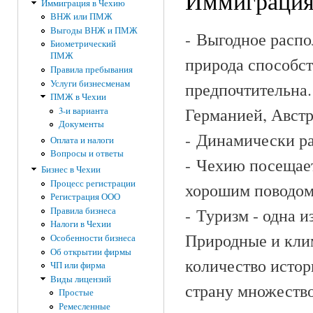
Иммиграция
Иммиграция в Чехию
ВНЖ или ПМЖ
Выгоды ВНЖ и ПМЖ
- Выгодное распо
Биометрический
ПМЖ
природа способст
Правила пребывания
Услуги бизнесменам
предпочтительна.
ПМЖ в Чехии
Германией, Австр
3-и варианта
Документы
- Динамически р
Оплата и налоги
Вопросы и ответы
- Чехию посещает
Бизнес в Чехии
Процесс регистрации
хорошим поводом 
Регистрация ООО
- Туризм - одна 
Правила бизнеса
Налоги в Чехии
Природные и клим
Особенности бизнеса
Об открытии фирмы
количество истор
ЧП или фирма
Виды лицензий
страну множество
Простые
Ремесленные