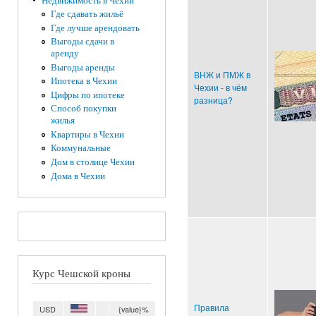
Недвижимость в Чехии
Где сдавать жильё
Где лучше арендовать
Выгоды сдачи в
аренду
Выгоды аренды
ВНЖ и ПМЖ в
Ипотека в Чехии
Чехии - в чём
Цифры по ипотеке
разница?
Способ покупки
жилья
Квартиры в Чехии
Коммунальные
Дом в столице Чехии
Дома в Чехии
Курс Чешской кроны
Правила
USD
{value}%