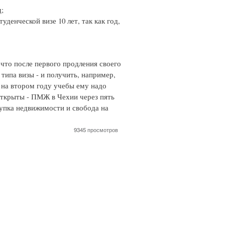
д;
денческой визе 10 лет, так как год,
что после первого продления своего
типа визы - и получить, например,
 на втором году учебы ему надо
открыты - ПМЖ в Чехии через пять
купка недвижимости и свобода на
9345 просмотров