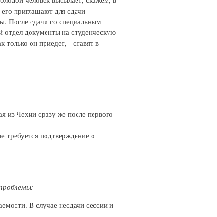
молодой человек высылает, скажем, в
 его приглашают для сдачи
ны. После сдачи со специальным
ий отдел документы на студенческую
 только он приедет, - ставят в
я из Чехии сразу же после первого
не требуется подтверждение о
 проблемы:
аемости. В случае несдачи сессии и