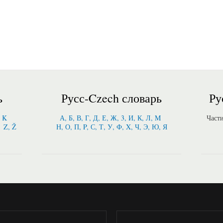
ь
Русс-Czech словарь
Ру
, K
А, Б, В, Г, Д, Е, Ж, 3, И, К, Л, M
Част
Z, Ž
Н, О, П, P, С, Т, У, Ф, X, Ч, Э, Ю, Я