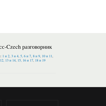
сс-Czech разговорник
и:
1 и 2
,
3 и 4
,
5, 6 и 7
,
8 и 9
,
10 и 11
,
12, 13 и 14
,
15, 16 и 17
,
18 и 19