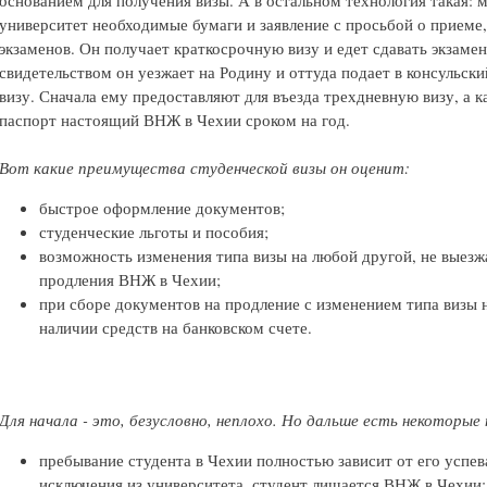
основанием для получения визы. А в остальном технология такая: 
университет необходимые бумаги и заявление с просьбой о приеме,
экзаменов. Он получает краткосрочную визу и едет сдавать экзаме
свидетельством он уезжает на Родину и оттуда подает в консульск
визу. Сначала ему предоставляют для въезда трехдневную визу, а как
паспорт настоящий ВНЖ в Чехии сроком на год.
Вот какие преимущества студенческой визы он оценит:
быстрое оформление документов;
студенческие льготы и пособия;
возможность изменения типа визы на любой другой, не выезжа
продления ВНЖ в Чехии;
при сборе документов на продление с изменением типа визы 
наличии средств на банковском счете.
Для начала - это, безусловно, неплохо. Но дальше есть некоторые
пребывание студента в Чехии полностью зависит от его успев
исключения из университета, студент лишается ВНЖ в Чехии;