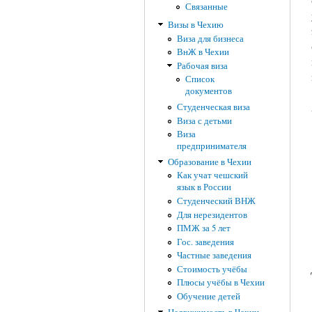
Связанные
Визы в Чехию
Виза для бизнеса
ВнЖ в Чехии
Рабочая виза
Список
документов
Студенческая виза
Виза с детьми
Виза
предпринимателя
Образование в Чехии
Как учат чешский
язык в России
Студенческий ВНЖ
Для нерезидентов
ПМЖ за 5 лет
Гос. заведения
Частные заведения
Стоимость учёбы
Плюсы учёбы в Чехии
Обучение детей