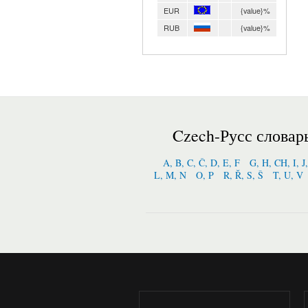
EUR
{value}%
RUB
{value}%
Czech-Русс словар
A, B, C, Č, D, E, F
G, H, CH, I, J
L, M, N
O, P
R, Ř, S, Š
T, U, V