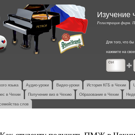
Перейти к
основному
Изучение 
содержанию
Регистрация фирм. 
Для того, что б
нажмите на свое
ого языка
Аудио-уроки
Видео-уроки
История КГБ в Чехии
нес в Чехии
Получение виз в Чехию
Образование в Чехии
Недв
семейства слов
Как студенту получить ПМЖ в Чехии 