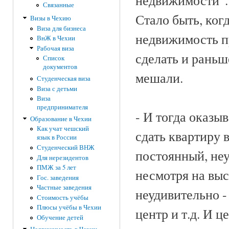
недвижимости". 
Связанные
Стало быть, когд
Визы в Чехию
Виза для бизнеса
недвижимость пр
ВнЖ в Чехии
Рабочая виза
сделать и раньш
Список
документов
мешали.
Студенческая виза
Виза с детьми
Виза
предпринимателя
- И тогда оказыв
Образование в Чехии
Как учат чешский
сдать квартиру 
язык в России
Студенческий ВНЖ
постоянный, неу
Для нерезидентов
ПМЖ за 5 лет
несмотря на выс
Гос. заведения
Частные заведения
неудивительно -
Стоимость учёбы
Плюсы учёбы в Чехии
центр и т.д. И 
Обучение детей