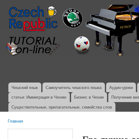
Пер
ос
со
Чешский язык
Самоучитель чешского языка
Аудио-уроки
Главное меню
статьи: Иммиграция в Чехию
Бизнес в Чехии
Получение ви
Существительные, прилагательные, семейства слов
Главная
Вы здесь