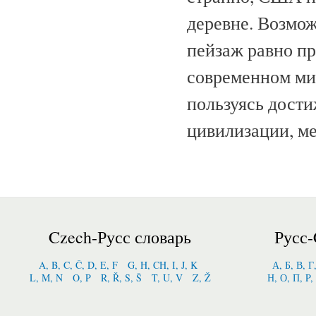
деревне. Возмож
пейзаж равно пр
современном мир
пользуясь дости
цивилизации, ме
Czech-Русс словарь
Русс-
A, B, C, Č, D, E, F
G, H, CH, I, J, K
А, Б, В, Г
L, M, N
O, P
R, Ř, S, Š
T, U, V
Z, Ž
Н, О, П, P,