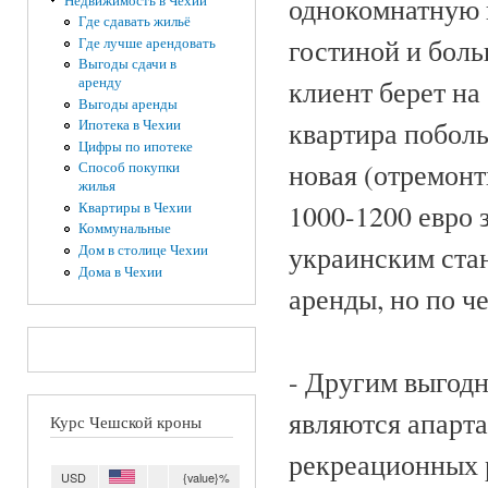
однокомнатную к
Недвижимость в Чехии
Где сдавать жильё
гостиной и боль
Где лучше арендовать
Выгоды сдачи в
аренду
клиент берет на
Выгоды аренды
квартира поболь
Ипотека в Чехии
Цифры по ипотеке
новая (отремонт
Способ покупки
жилья
1000-1200 евро 
Квартиры в Чехии
Коммунальные
украинским стан
Дом в столице Чехии
Дома в Чехии
аренды, но по ч
- Другим выгод
являются апарт
Курс Чешской кроны
рекреационных р
USD
{value}%