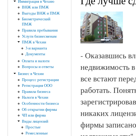
Где лучше с
Иммиграция в Чехию
ВНЖ или ПМЖ
Выгоды ВНЖ и ПМЖ
Биометрический
ПМЖ
Правила пребывания
Услуги бизнесменам
ПМЖ в Чехии
3-и варианта
- Оказавшись вл
Документы
Оплата и налоги
недвижимость в 
Вопросы и ответы
Бизнес в Чехии
все встают пере
Процесс регистрации
Регистрация ООО
работать. Понят
Правила бизнеса
Налоги в Чехии
зарегистрировав
Особенности бизнеса
Об открытии фирмы
никаких лицензи
ЧП или фирма
Виды лицензий
фирмы записано 
Простые
Ремесленные