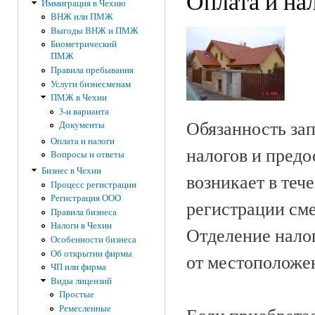
Оплата и на
Иммиграция в Чехию
ВНЖ или ПМЖ
Выгоды ВНЖ и ПМЖ
Биометрический
ПМЖ
Правила пребывания
Услуги бизнесменам
ПМЖ в Чехии
3-и варианта
Обязанность за
Документы
Оплата и налоги
налогов и предо
Вопросы и ответы
Бизнес в Чехии
возникает в теч
Процесс регистрации
Регистрация ООО
регистрации см
Правила бизнеса
Налоги в Чехии
Отделение нало
Особенности бизнеса
Об открытии фирмы
от местоположе
ЧП или фирма
Виды лицензий
Простые
Ремесленные