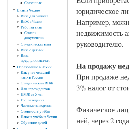
Если приобрета
Связанные
юридическое лиц
Визы в Чехию
Виза для бизнеса
Например, можн
ВнЖ в Чехии
Рабочая виза
недвижимость а
Список
документов
руководителю.
Студенческая виза
Виза с детьми
Виза
предпринимателя
На продажу не
Образование в Чехии
Как учат чешский
При продаже не
язык в России
Студенческий ВНЖ
3% налог от сто
Для нерезидентов
ПМЖ за 5 лет
Гос. заведения
Частные заведения
Физическое лиц
Стоимость учёбы
Плюсы учёбы в Чехии
ней, через 2 го
Обучение детей