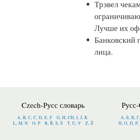
Трэвел чека
ограничивают
Лучше их офо
Банковский 
лица.
Czech-Русс словарь
Русс-
A, B, C, Č, D, E, F
G, H, CH, I, J, K
А, Б, В, Г
L, M, N
O, P
R, Ř, S, Š
T, U, V
Z, Ž
Н, О, П, P,