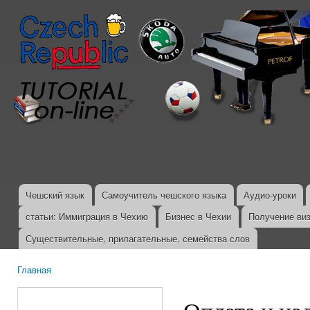
Пер
ос
со
Чешский язык
Самоучитель чешского языка
Аудио-уроки
Главное меню
статьи: Иммиграция в Чехию
Бизнес в Чехии
Получение ви
Существительные, прилагательные, семейства слов
Главная
Вы здесь