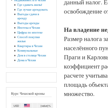
данный налог. Е
Недвижимость в Чехии
Где сдавать жильё
освобождение от
Где лучше арендовать
Выгоды сдачи в
аренду
Выгоды аренды
На владение н
Ипотека в Чехии
Цифры по ипотеке
Размер налога з
Способ покупки
жилья
населённого пун
Квартиры в Чехии
Коммунальные
Праги и Карлов
Дом в столице Чехии
Дома в Чехии
коэффициент рас
расчете учитыва
площадь объект
множество.
Курс Чешской кроны
USD
{value}%