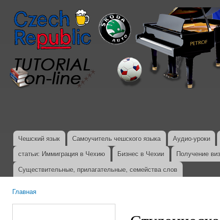
Пер
ос
со
Чешский язык
Самоучитель чешского языка
Аудио-уроки
Главное меню
статьи: Иммиграция в Чехию
Бизнес в Чехии
Получение ви
Существительные, прилагательные, семейства слов
Главная
Вы здесь