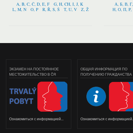
A, B, C, Č, D, E, F
G, H, CH, I, J, K
А, Б, В, Г
L, M, N
O, P
R, Ř, S, Š
T, U, V
Z, Ž
Н, О, П, P,
ЭКЗАМЕН НА ПОСТОЯННОЕ
ОБЩАЯ ИНФОРМАЦИЯ ПО
МЕСТОЖИТЕЛЬСТВО В ČR
ПОЛУЧЕНИЮ ГРАЖДАНСТВА
Ознакомиться с информацией...
Ознакомиться с информацией..