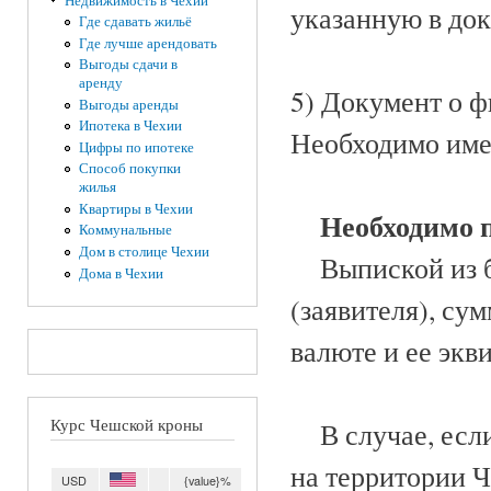
Недвижимость в Чехии
указанную в док
Где сдавать жильё
Где лучше арендовать
Выгоды сдачи в
аренду
5) Документ о 
Выгоды аренды
Ипотека в Чехии
Необходимо имет
Цифры по ипотеке
Способ покупки
жилья
Квартиры в Чехии
Необходимо 
Коммунальные
Дом в столице Чехии
Выпиской из ба
Дома в Чехии
(заявителя), су
валюте и ее экви
Курс Чешской кроны
В случае, если 
на территории 
USD
{value}%