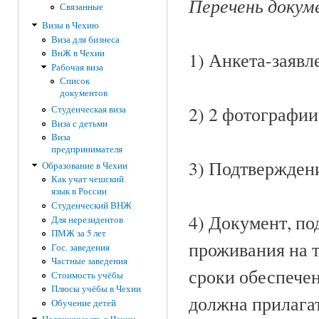
Перечень докуме
Связанные
Визы в Чехию
Виза для бизнеса
ВнЖ в Чехии
1) Анкета-заявл
Рабочая виза
Список
документов
2) 2 фотографии
Студенческая виза
Виза с детьми
Виза
предпринимателя
3) Подтверждени
Образование в Чехии
Как учат чешский
язык в России
Студенческий ВНЖ
4) Документ, п
Для нерезидентов
ПМЖ за 5 лет
проживания на 
Гос. заведения
Частные заведения
сроки обеспечен
Стоимость учёбы
Плюсы учёбы в Чехии
должна прилага
Обучение детей