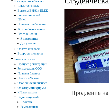
Студенческа
Иммиграция в Чехию
ВНЖ или ПМЖ
Выгоды ВНЖ и ПМЖ
Биометрический
ПМЖ
Правила пребывания
Услуги бизнесменам
ПМЖ в Чехии
3-и варианта
Документы
Оплата и налоги
Вопросы и ответы
Бизнес в Чехии
Процесс регистрации
Регистрация ООО
Правила бизнеса
Налоги в Чехии
Особенности бизнеса
Об открытии фирмы
Продление на 1-
ЧП или фирма
Виды лицензий
Простые
Ремесленные