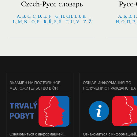
Czech-Русс словарь
Русс-
A, B, C, Č, D, E, F
G, H, CH, I, J, K
А, Б, В, Г
L, M, N
O, P
R, Ř, S, Š
T, U, V
Z, Ž
Н, О, П, P,
ЭКЗАМЕН НА ПОСТОЯННОЕ
ОБЩАЯ ИНФОРМАЦИЯ ПО
МЕСТОЖИТЕЛЬСТВО В ČR
ПОЛУЧЕНИЮ ГРАЖДАНСТВА
Ознакомиться с информацией...
Ознакомиться с информацией..