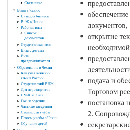
предоставле
Связанные
Визы в Чехию
обеспечение
Виза для бизнеса
ВнЖ в Чехии
документов,
Рабочая виза
Список
открытие тек
документов
необходимой
Студенческая виза
Виза с детьми
предоставле
Виза
предпринимателя
деятельности
Образование в Чехии
Как учат чешский
подача и обе
язык в России
Студенческий ВНЖ
Торговом рее
Для нерезидентов
ПМЖ за 5 лет
постановка н
Гос. заведения
Частные заведения
2. Сопровож
Стоимость учёбы
Плюсы учёбы в Чехии
секретарские
Обучение детей