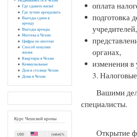
Недвижимость в Чехии
оплата налог
Где сдавать жильё
Где лучше арендовать
подготовка 
Выгоды сдачи в
аренду
учредителей
Выгоды аренды
Ипотека в Чехии
представлен
Цифры по ипотеке
Способ покупки
органах,
жилья
Квартиры в Чехии
изменения в
Коммунальные
Дом в столице Чехии
3. Налоговы
Дома в Чехии
Вашими дел
специалисты.
Курс Чешской кроны
Открытие ф
USD
{value}%