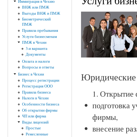
Услуги бизн
Иммиграция в Чехию
ВНЖ или ПМЖ
Выгоды ВНЖ и ПМЖ
Биометрический
ПМЖ
Правила пребывания
Услуги бизнесменам
ПМЖ в Чехии
3-и варианта
Документы
Оплата и налоги
Вопросы и ответы
Юридические 
Бизнес в Чехии
Процесс регистрации
Регистрация ООО
1. Открытие
Правила бизнеса
Налоги в Чехии
подготовка у
Особенности бизнеса
Об открытии фирмы
фирмы,
ЧП или фирма
Виды лицензий
внесение ра
Простые
Ремесленные