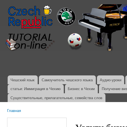
Пер
ос
со
Чешский язык
Самоучитель чешского языка
Аудио-уроки
Главное меню
статьи: Иммиграция в Чехию
Бизнес в Чехии
Получение ви
Существительные, прилагательные, семейства слов
Главная
Вы здесь